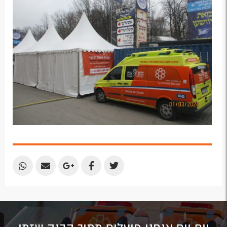
Plus
Share
Share
Share
Share
Share
by
by
on
on
on
Email
Email
Google
Facebook
Twitter
Plus