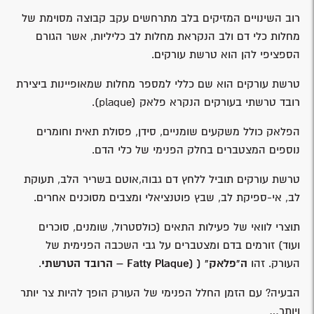
רוב השינויים המזיקים בלב מתרחשים עקב קבוצה מסוימת של
מחלות כלי דם ולב הנקראת מחלות לב כליליות, אשר הגורם
הספציפי להן הוא טרשת עורקים.
טרשת עורקים הוא שם כללי למספר מחלות שמאופיינות ביצירת
רובד טרשתי בעורקים הנקרא פלאק (plaque).
הפלאק כולל משקעים שומניים, סידן, פסולת תאית וחומרים
נוספים המצטברים בחלק הפנימי של כלי הדם.
טרשת עורקים תוביל ללחץ דם גבוה,אוטם בשריר הלב, תעוקת
לב, אי-ספיקת לב, שבץ פוטנציאלי ומצבים מסוכנים אחרים.
תוצרי לוואי של פעילות התאים (כולסטרול, שומנים, סוכרים
ועוד) זורמים בדם ומצטברים על גבי השכבה הפנימית של
העורק. זהו
ה"פלאק" (
(Fatty Plaque
– הרובד הטרשתי
.
הבעיה? עם הזמן החלל הפנימי של העורק הופך להיות צר יותר
ויותר…