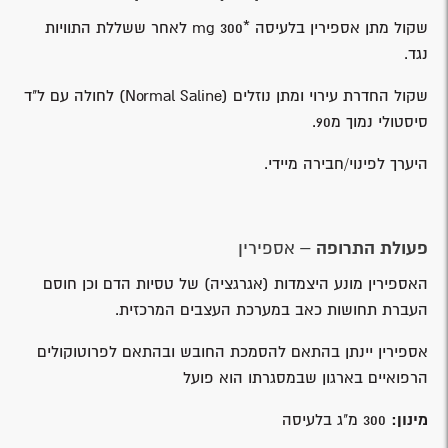
שקול מתן אספירין בלעיסה *300 mg לאחר ששללת התוויות
נגד.
שקול החדרת עירוי ומתן נוזלים (Normal Saline) לחולה עם ל"ד
סיסטולי נמוך מ90.
היערך לפינוי/חבירה מיידי.
פעולת התרופה
– אספירין
האספירין מונע היצמדות (אגרגציה) של טסיות הדם וכן חוסם
העברת תחושות כאב במערכת העצבים המרכזית.
אספירין יינתן בהתאם להסמכת החובש ובהתאם לפרוטוקולים
הרפואיים בארגון שבמסגרתו הוא פועל
מינון:
300 מ"ג בלעיסה