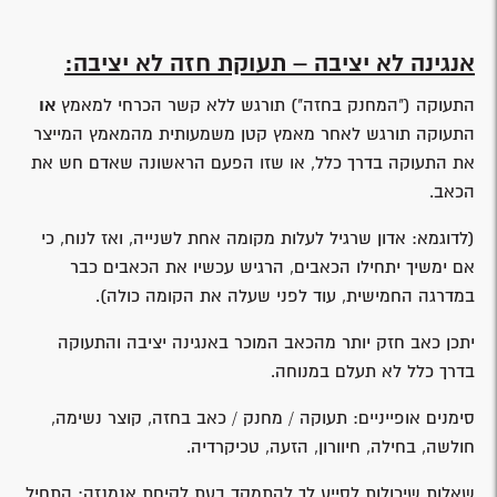
אנגינה לא יציבה – תעוקת חזה לא יציבה:
התעוקה ("המחנק בחזה") תורגש ללא קשר הכרחי למאמץ
או
התעוקה תורגש לאחר מאמץ קטן משמעותית מהמאמץ המייצר
את התעוקה בדרך כלל, או שזו הפעם הראשונה שאדם חש את
הכאב.
(לדוגמא: אדון שרגיל לעלות מקומה אחת לשנייה, ואז לנוח, כי
אם ימשיך יתחילו הכאבים, הרגיש עכשיו את הכאבים כבר
במדרגה החמישית, עוד לפני שעלה את הקומה כולה).
יתכן כאב חזק יותר מהכאב המוכר באנגינה יציבה והתעוקה
בדרך כלל לא תעלם במנוחה.
סימנים אופייניים: תעוקה / מחנק / כאב בחזה, קוצר נשימה,
חולשה, בחילה, חיוורון, הזעה, טכיקרדיה.
שאלות שיכולות לסייע לך להתמקד בעת לקיחת אנמנזה: התחיל