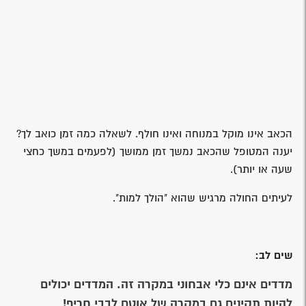
הכאב אינו מוקל במנוחה ואינו חולף. לשאלה כמה זמן כואב לך?
יענה המטופל שהכאב נמשך זמן ממושך (לפעמים במשך כחצי
שעה או יותר).
לעיתים החולה מרגיש שהוא "הולך למות".
שים לב:
מדדים אינם כלי אבחוני במקרה זה. המדדים יכולים
להיות תקינים גם במקרה של אוטם לבבי חריף!