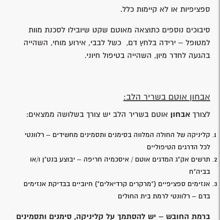
ספציפיות או לא קיימות כלל.
סיבוכים נוספים כתוצאה מאוטם שקט שיובילו לסכנת מוות
למטופל – ירידה בלחץ דם, כשל לבבי, אירוע מוחי, השהייה
בהגעה לחדר מיון, השהייה בטיפול חיוני.
אבחון אוטם בשריר הלב:
לצורך
אבחון
אוטם בשריר הלב יש צורך בשלושה ממצאים:
קליניקה של החולה המלווה בסימנים ותסמינים מחשידים – רלוונטי
לכל הדרגים הטיפוליים
תרשים אק"ג המדגים אוטם / איסכמיה חריפה – יבוצע בנט"ן ו/או
בביה"ח
אנזימים ספציפיים ("מרקרים קרדיאלים") חיוביים בבדיקת אנזימים
בדם – רלוונטי לרמת בית החולים
ברמת החובש – יש להסתמך על קליניקה, סימנים ותסמינים