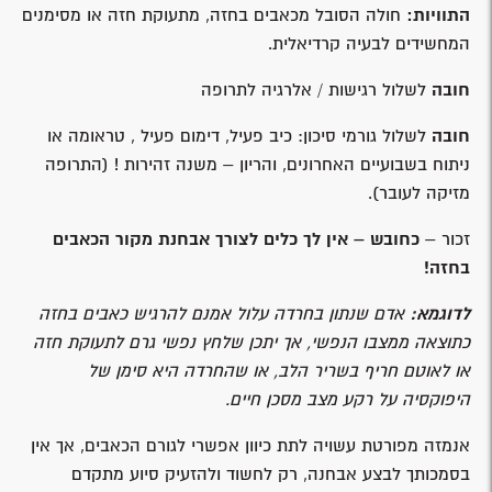
התוויות:
חולה הסובל מכאבים בחזה, מתעוקת חזה או מסימנים
המחשידים לבעיה קרדיאלית.
חובה
לשלול רגישות / אלרגיה לתרופה
חובה
לשלול גורמי סיכון: כיב פעיל, דימום פעיל , טראומה או
ניתוח בשבועיים האחרונים, והריון – משנה זהירות ! (התרופה
מזיקה לעובר).
זכור –
כחובש – אין לך כלים לצורך אבחנת
מקור הכאבים
בחזה!
לדוגמא:
אדם שנתון בחרדה עלול אמנם להרגיש כאבים בחזה
כתוצאה ממצבו הנפשי, אך יתכן שלחץ נפשי גרם לתעוקת חזה
או לאוטם חריף בשריר הלב, או שהחרדה היא סימן של
היפוקסיה על רקע מצב מסכן חיים.
אנמזה מפורטת עשויה לתת כיוון אפשרי לגורם הכאבים, אך אין
בסמכותך לבצע אבחנה, רק לחשוד ולהזעיק סיוע מתקדם