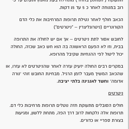
התעוקה ("המחנק בחזה") מתחילה בעת מאמץ ותעלם על פי
רוב במנוחה לאחר כ 5 עד 15 דקות.
הכאב חולף לאחר נטילת תרופות המרחיבות את כלי הדם
הקורונריים (ניטרוגליצרין – "ניטרטים")
לחובש אסור לתת ניטרטים – אך אם יש לחולה את התרופה
בבית, וזו לא הפעם הראשונה בה הוא חש כאב שכזה, החולה
יכול ליטול לפי ההנחיות שקיבל מהרופא.
במקרים רבים החולה יזעיק עזרה לאחר שהניטרטים לא עזרו, או
שהכאב המשיך מעבר לזמן הרגיל. מבחינת החובש זוהי 'נורה
אדומה'
וחשד לאנגינה בלתי יציבה
.
ניטרטים
חולים הסובלים מתעוקת חזה נוטלים תרופות מרחיבות כלי דם.
תרופות אלה נלקחות לרוב דרך הפה, מתחת ללשון, ומגיעות
בצורת ספריי או כדורים.