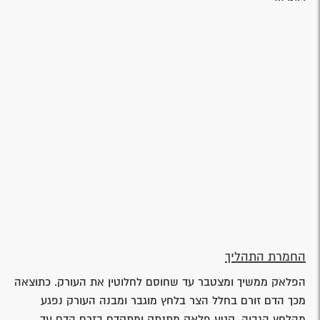
החמרת התהליך
הפלאק ממשיך ומצטבר עד שחוסם לחלוטין את העורק. כתוצאה
מכך הדם זורם בחלל הצר בלחץ מוגבר ומבנה העורק נפגע
מהלחץ הגבוה, קטע פלאק מתנתק ומתקדם בזרם הדם עד