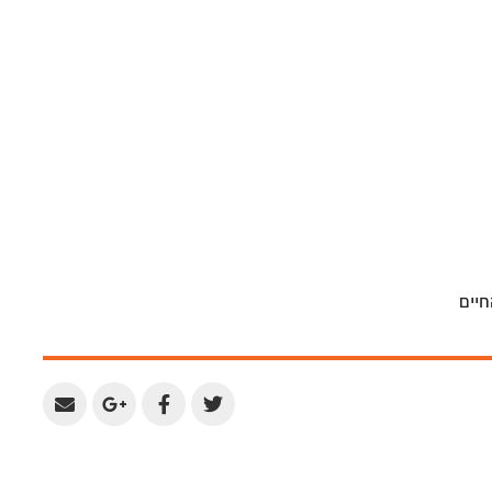
יים
Share
Share
Share
Share
by
on
on
on
Email
Google
Facebook
Twitter