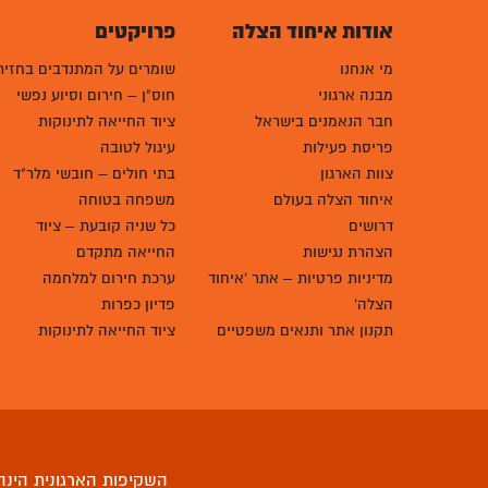
אודות איחוד הצלה
פרויקטים
מי אנחנו
שומרים על המתנדבים בחזית
מבנה ארגוני
חוס"ן – חירום וסיוע נפשי
חבר הנאמנים בישראל
ציוד החייאה לתינוקות
פריסת פעילות
עיגול לטובה
צוות הארגון
בתי חולים – חובשי מלר"ד
איחוד הצלה בעולם
משפחה בטוחה
דרושים
כל שניה קובעת – ציוד
הצהרת נגישות
החייאה מתקדם
מדיניות פרטיות – אתר 'איחוד
ערכת חירום למלחמה
הצלה'
פדיון כפרות
תקנון אתר ותנאים משפטיים
ציוד החייאה לתינוקות
השקיפות הארגונית הינה 