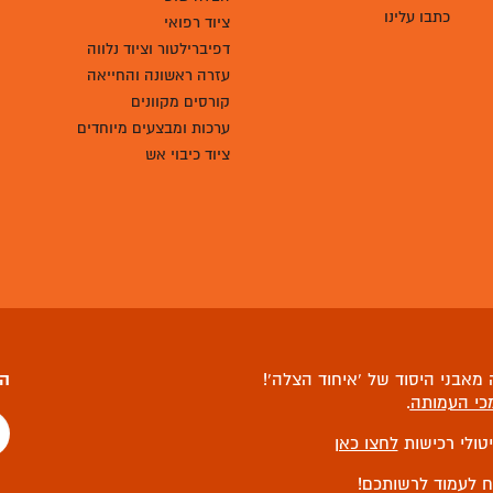
כתבו עלינו
ציוד רפואי
דפיברילטור וציוד נלווה
עזרה ראשונה והחייאה
קורסים מקוונים
ערכות ומבצעים מיוחדים
ציוד כיבוי אש
מאבני היסוד של ‘איחוד הצלה’!
הצ
כי העמותה
.
יטולי רכישות
לחצו כאן
ח לעמוד לרשותכם!