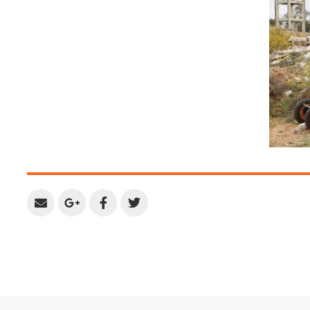
Share
Share
Share
Share
by
on
on
on
Email
Google
Facebook
Twitter
Plus