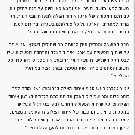
מ"מ ראש העיר רחובות מר זוהר בלום מסר: "מדובר בארגון
חשוב למען תושבי העיר, אני נמצא כאן היום על מנת לחזק את
עבודתם המסורה של ארגון איחוד הצלה למען תושבי העיר. אני
מודה למתנדבי הארגון על כל פעילותם בשגרה ובחירום למען
תושבי רחובות אין ספק כי הם עושים חסד של ממש."
חבר המועצה ומחזיק תיק הרווחה מר שמוליק דאנזן: "אני שמח
על שיתוף הפעולה עם ארגון איחוד הצלה והרחבת הפעילות שלו
לבני הגיל השלישי תושבי העיר רחובות. אין ספק כי זהו פרוייקט
חשוב והמתנדבים יהיו אוזן נוספת עבורנו אצל בני הגיל
השלישי."
יוני רוטנברג ראש סניף איחוד הצלה ברחובות: "אני מודה למר
זוהר בלום ומר שמוליק דאנזן על תמיכתם הגדולה בארגון איחוד
הצלה וכן על שיתוף הפעולה החדש למען בני הגיל השלישי
במסגרת פרוייקט תן כבוד של איחוד הצלה. זו הזדמנות מצוינת
לומר תודה גדולה למתנדבים הרבים אשר עושים לילות כימים
למען תושבי רחובות בשגרה ובחירום למען הצלת חיים"