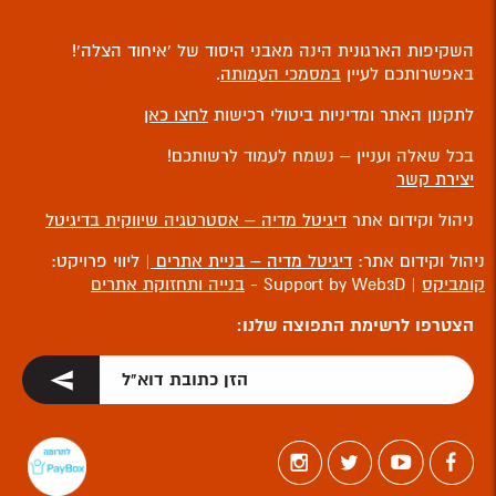
השקיפות הארגונית הינה מאבני היסוד של ‘איחוד הצלה’!
באפשרותכם לעיין
במסמכי העמותה
.
לתקנון האתר ומדיניות ביטולי רכישות
לחצו כאן
בכל שאלה ועניין – נשמח לעמוד לרשותכם!
יצירת קשר
ניהול וקידום אתר
דיגיטל מדיה – אסטרטגיה שיווקית בדיגיטל
ניהול וקידום אתר:
דיגיטל מדיה – בניית אתרים
| ליווי פרויקט:
קומביקס
| Support by Web3D -
בנייה ותחזוקת אתרים
הצטרפו לרשימת התפוצה שלנו: