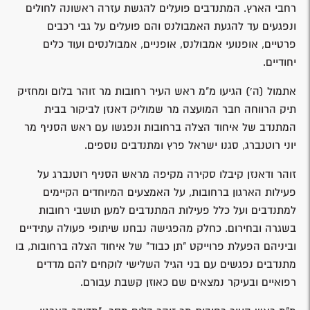
רחבי הארץ. המתנדבים פועלים להגשת עזרה ראשונה לחולים
ונפגעים עד להגעת האמבולנס והם פועלים על גבי רכבים
פרטיים, אופנועי אמבולנס, אופניים, אמבולנסים ועוד כלים
יחודיים.
אתמול (ה') הגיעו מ"מ ראש העיר רחובות מר זוהר בלום ומחזיק
תיק הרווחה חבר המועצה מר שמוליק דאנזן לביקור בבית
המתנדב של איחוד הצלה ברחובות ונפגשו עם ראש הסניף מר
יוני רוטנברג, סגנו ישראל פרץ ומתנדבים נוספים.
זוהר ודאנזן קיבלו סקירה מקיפה מראש הסניף רוטנברג על
פעילות הארגון ברחובות, על האמצעים המיוחדים הקיימים
למתנדבים ועל כלל פעילות המתנדבים למען תושבי רחובות
בשגרה ובחירום. כחלק מהפגישה נבחנו שיתופי פעולה עתידיים
וביניהם הפעלת פרוייקט "תן כבוד" של איחוד הצלה ברחובות, בו
מתנדבים נפגשים עם בני הגיל השלישי לוקחים להם מדדים
רפואיים ובעיקר נמצאים שם כאוזן קשבת עבורם.