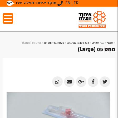
FR
EN
מוקד איחוד הצלה 1221
>
ראשי
>
אגף רפואה
>
דבר רפואה למתנדב
>
פענוח בדיקות דם
>
מחט 05 (Large)
מחט 05 (Large)
Share
Share
Share
Share
Share
by
by
on
on
on
Email
Email
Google
Facebook
Twitter
Plus