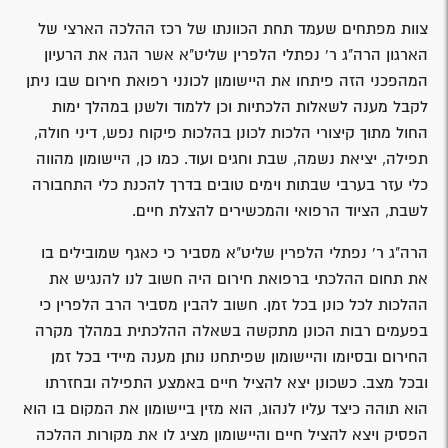
צוות מפתחים שעמד תחת הכוונתו של רכז ההלכה הארצי של
הארגון הרה"ג ר' נפתלי הלפרין שליט"א אשר הגה את הרעיון
המהפכני הזה פיתחו את היישומון לכונני רפואת חירום שבו ניתן
לקבל מענה לשאלות הלכתיות וכן ללמוד ולשנן במהלך ימות
החול מתוך קיצורי הלכות לכונן בהלכות פיקוח נפש, דיני חולה,
תפילה, יציאת נשמה, שבת וחגים ועוד. כמו כן, היישומון מהווה
כלי עזר בערבי שבתות וימים טובים בדרך להכנת כלי התחבורה
לשבת, הציוד הרפואי והמכשירים להצלת חיים.
הרה"ג ר' נפתלי הלפרין שליט"א מסביר כי כאגף שמובילים בו
את תחום ההלכתי ברפואת חירום היה חשוב לנו להנגיש את
ההלכות לכל כונן בכל זמן. חשוב להבין מסביר הרב הלפרין כי
בפעמים רבות הכונן מתקשה בשאלה ההלכתית במהלך מקרה
החירום ובסיומו והיישומון שפיתחנו נותן מענה מיידי בכל זמן
ובכל מצב. כשכונן יצא להציל חיים באמצע התפילה ובחזרתו
הוא תוהה כיצד עליו לנהוג, הוא מזין ביישומון את המקום בו הוא
הפסיק ויצא להציל חיים והיישומון מציג לו את מקורות ההלכה