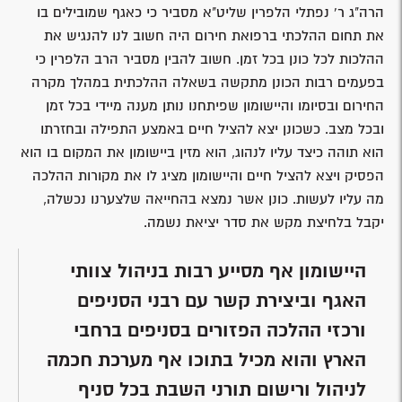
הרה"ג ר' נפתלי הלפרין שליט"א מסביר כי כאגף שמובילים בו
את תחום ההלכתי ברפואת חירום היה חשוב לנו להנגיש את
ההלכות לכל כונן בכל זמן. חשוב להבין מסביר הרב הלפרין כי
בפעמים רבות הכונן מתקשה בשאלה ההלכתית במהלך מקרה
החירום ובסיומו והיישומון שפיתחנו נותן מענה מיידי בכל זמן
ובכל מצב. כשכונן יצא להציל חיים באמצע התפילה ובחזרתו
הוא תוהה כיצד עליו לנהוג, הוא מזין ביישומון את המקום בו הוא
הפסיק ויצא להציל חיים והיישומון מציג לו את מקורות ההלכה
מה עליו לעשות. כונן אשר נמצא בהחייאה שלצערנו נכשלה,
יקבל בלחיצת מקש את סדר יציאת נשמה.
היישומון אף מסייע רבות בניהול צוותי
האגף וביצירת קשר עם רבני הסניפים
ורכזי ההלכה הפזורים בסניפים ברחבי
הארץ והוא מכיל בתוכו אף מערכת חכמה
לניהול ורישום תורני השבת בכל סניף