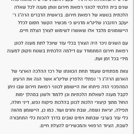
שנים בית הלכתי לכונני רפואת חירום ונותן מענה לכל שאלה
הלכתית בנושא של רפואת חירום. בראשית הדברים הרה"ג ר'
יעקב רוזנברג שליט"א מדגיש כי מכשיר הקשר חסום לכלל
היישומונים מלבד אלו שאושרו לשימוש לצורך הצלת חיים.
עם השנים ניכר היה הצורך בכלי עזר שיוכל לתת מענה לכונן
רפואת חירום המתמודד עם דילמה הלכתית בשטח וזקוק למענה
מידי בכל זמן ועת.
צוות מפתחים שעמד תחת הכוונתו של רכז ההלכה הארצי של
הארגון הרה"ג ר' נפתלי הלפרין שליט"א אשר הגה את הרעיון
המהפכני הזה פיתחו את היישומון לכונני רפואת חירום שבו ניתן
לקבל מענה לשאלות הלכתיות וכן ללמוד ולשנן במהלך ימות
החול מתוך קיצורי הלכות לכונן בהלכות פיקוח נפש, דיני חולה,
תפילה, יציאת נשמה, שבת וחגים ועוד. כמו כן, היישומון מהווה
כלי עזר בערבי שבתות וימים טובים בדרך להכנת כלי התחבורה
לשבת, הציוד הרפואי והמכשירים להצלת חיים.