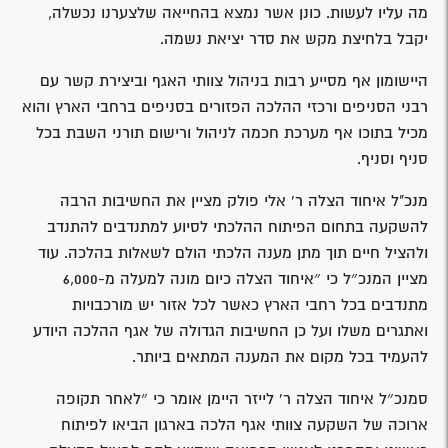
מה עליו לעשות. כונן אשר נמצא בהחייאה שלצערנו נכשלה,
יקבל בלחיצת מקש את סדר יציאת נשמה.
היישומון אף מסייע רבות בניהול צוותי האגף וביצירת קשר עם
רבני הסניפים ורכזי ההלכה הפזורים בסניפים ברחבי הארץ והוא
מכיל בתוכו אף מערכת חכמה לניהול ורישום תורני השבת בכל
סניף וסניף.
מנכ"ל איחוד הצלה ר' אלי פולק מציין את החשיבות הרבה
להשקעה בתחום הפיתוח ההלכתי לסיוע למתנדבים להתנדב
ולהציל חיים תוך מתן מענה הלכתי הולם לשאלות בהלכה. עוד
מציין המנכ״ל כי ״איחוד הצלה כיום מונה למעלה מ-6,000
מתנדבים בכל רחבי הארץ כאשר לכל אזור יש מורכבויות
ואתגרים משלו ועל כן החשיבות הגדולה של אגף ההלכה היודע
להעמיד בכל מקום את המענה המתאים ביותר.
סמנכ״ל איחוד הצלה ר' לייזר היימן אומר כי ״לאחר תקופה
ארוכה של השקעה צוותי אגף הלכה בארגון הביאו לפיתוח