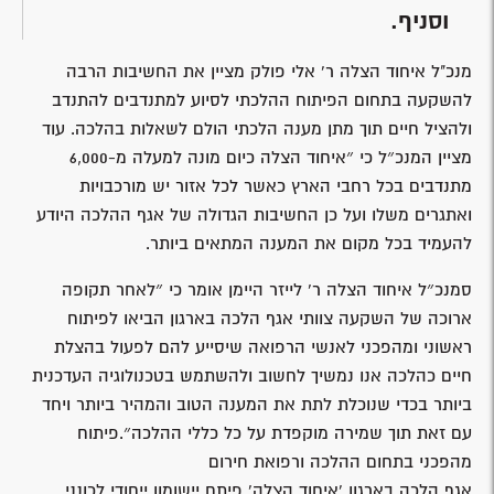
וסניף.
מנכ"ל איחוד הצלה ר' אלי פולק מציין את החשיבות הרבה
להשקעה בתחום הפיתוח ההלכתי לסיוע למתנדבים להתנדב
ולהציל חיים תוך מתן מענה הלכתי הולם לשאלות בהלכה. עוד
מציין המנכ״ל כי ״איחוד הצלה כיום מונה למעלה מ-6,000
מתנדבים בכל רחבי הארץ כאשר לכל אזור יש מורכבויות
ואתגרים משלו ועל כן החשיבות הגדולה של אגף ההלכה היודע
להעמיד בכל מקום את המענה המתאים ביותר.
סמנכ״ל איחוד הצלה ר' לייזר היימן אומר כי ״לאחר תקופה
ארוכה של השקעה צוותי אגף הלכה בארגון הביאו לפיתוח
ראשוני ומהפכני לאנשי הרפואה שיסייע להם לפעול בהצלת
חיים כהלכה אנו נמשיך לחשוב ולהשתמש בטכנולוגיה העדכנית
ביותר בכדי שנוכלת לתת את המענה הטוב והמהיר ביותר ויחד
עם זאת תוך שמירה מוקפדת על כל כללי ההלכה״.פיתוח
מהפכני בתחום ההלכה ורפואת חירום
אגף הלכה בארגון 'איחוד הצלה' פיתח יישומון ייחודי לכונני