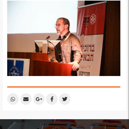
by
by
on
on
on
Email
Email
Google
Facebook
Twitter
Plus
Share
Share
Share
Share
Share
by
by
on
on
on
Email
Email
Google
Facebook
Twitter
Plus