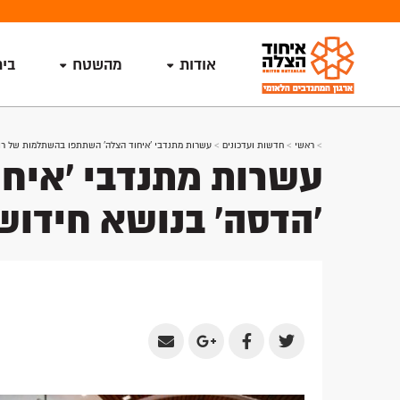
אודות
מהשטח
בי
>
ראשי
>
חדשות ועדכונים
>
עשרות מתנדבי 'איחוד הצלה' השתתפו בהשתלמות של רופא
עשרות מתנדבי 'איח
'הדסה' בנושא חידוש
Share
Share
Share
Share
by
on
on
on
Email
Google
Facebook
Twitter