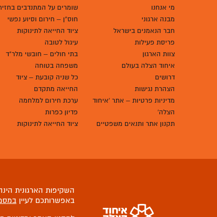
מי אנחנו
שומרים על המתנדבים בחזית
מבנה ארגוני
חוס"ן – חירום וסיוע נפשי
חבר הנאמנים בישראל
ציוד החייאה לתינוקות
פריסת פעילות
עיגול לטובה
צוות הארגון
בתי חולים – חובשי מלר"ד
איחוד הצלה בעולם
משפחה בטוחה
דרושים
כל שניה קובעת – ציוד
הצהרת נגישות
החייאה מתקדם
מדיניות פרטיות – אתר 'איחוד
ערכת חירום למלחמה
הצלה'
פדיון כפרות
תקנון אתר ותנאים משפטיים
ציוד החייאה לתינוקות
השקיפות הארגונית הינה 
באפשרותכם לעיין
במסמ