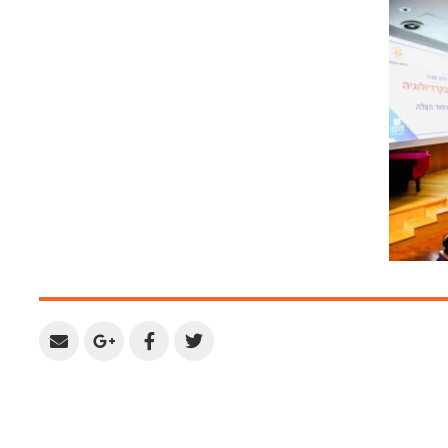
Share
Share
Share
Share
by
on
on
on
Email
Google
Facebook
Twitter
Plus