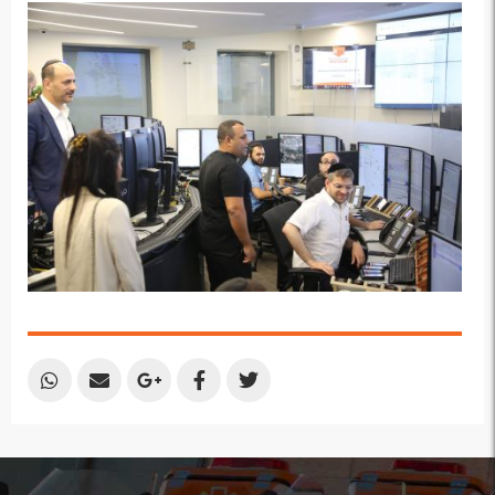
by
by
on
on
on
Email
Email
Google
Facebook
Twitter
Plus
Share
Share
Share
Share
Share
by
by
on
on
on
Email
Email
Google
Facebook
Twitter
Plus