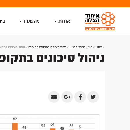
אודות
מהשטח
בי
>
ראשי
>
מגזין בקצב מבצעי
>
ניהול סיכונים בתקופת הקורונה
>
ניהול סיכונים בתקו
ניהול סיכונים בתקופ
Share
Share
Share
Share
by
on
on
on
Email
Google
Facebook
Twitter
Plus