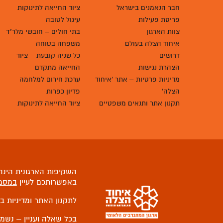
חבר הנאמנים בישראל
ציוד החייאה לתינוקות
פריסת פעילות
עיגול לטובה
צוות הארגון
בתי חולים – חובשי מלר"ד
איחוד הצלה בעולם
משפחה בטוחה
דרושים
כל שניה קובעת – ציוד
הצהרת נגישות
החייאה מתקדם
מדיניות פרטיות – אתר 'איחוד
ערכת חירום למלחמה
הצלה'
פדיון כפרות
תקנון אתר ותנאים משפטיים
ציוד החייאה לתינוקות
השקיפות הארגונית הינה 
באפשרותכם לעיין
במסמ
לתקנון האתר ומדיניות ב
בכל שאלה ועניין – נשמ