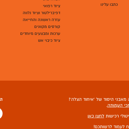
כתבו עלינו
ציוד רפואי
דפיברילטור וציוד נלווה
עזרה ראשונה והחייאה
קורסים מקוונים
ערכות ומבצעים מיוחדים
ציוד כיבוי אש
מאבני היסוד של ‘איחוד הצלה’!
הצ
כי העמותה
.
יטולי רכישות
לחצו כאן
ח לעמוד לרשותכם!