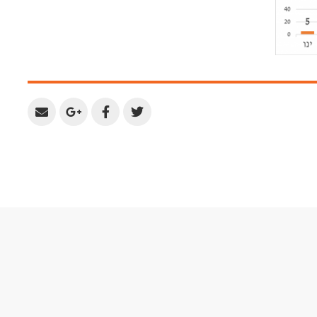
Share
Share
Share
Share
by
on
on
on
Email
Google
Facebook
Twitter
Plus