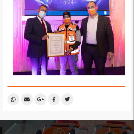
Plus
Share
Share
Share
Share
Share
by
by
on
on
on
Email
Email
Google
Facebook
Twitter
Plus