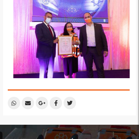
Plus
Share
Share
Share
Share
Share
by
by
on
on
on
Email
Email
Google
Facebook
Twitter
Plus