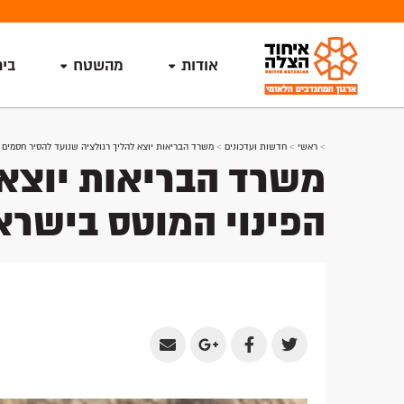
אודות
מהשטח
בי
>
ראשי
>
חדשות ועדכונים
>
משרד הבריאות יוצא להליך רגולציה שנועד להסיר חסמים 
משרד הבריאות יוצא 
הפינוי המוטס בישרא
Share
Share
Share
Share
by
on
on
on
Email
Google
Facebook
Twitter