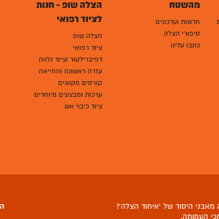
מהשטח
הצלה שופ - חנות
לציוד רפואי
חדשות ועדכונים
סיפורי הצלה
הצלה שופ
כתבו עלינו
ציוד רפואי
דפיברילטור וציוד נלווה
עזרה ראשונה והחייאה
קורסים מקוונים
ערכות ומבצעים מיוחדים
ציוד כיבוי אש
מאבני היסוד של ‘איחוד הצלה’!
הצ
כי העמותה
.