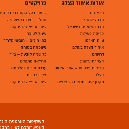
אודות איחוד הצלה
פרויקטים
מי אנחנו
שומרים על המתנדבים בחזית
מבנה ארגוני
חוס"ן – חירום וסיוע נפשי
חבר הנאמנים בישראל
ציוד החייאה לתינוקות
פריסת פעילות
עיגול לטובה
צוות הארגון
בתי חולים – חובשי מלר"ד
איחוד הצלה בעולם
משפחה בטוחה
דרושים
כל שניה קובעת – ציוד
הצהרת נגישות
החייאה מתקדם
מדיניות פרטיות – אתר 'איחוד
ערכת חירום למלחמה
הצלה'
פדיון כפרות
תקנון אתר ותנאים משפטיים
ציוד החייאה לתינוקות
השקיפות הארגונית הינה 
באפשרותכם לעיין
במסמ