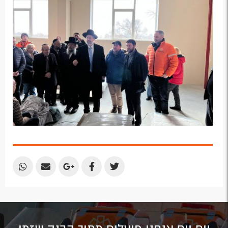
Plus
Share
Share
Share
Share
Share
by
by
on
on
on
Email
Email
Google
Facebook
Twitter
Plus