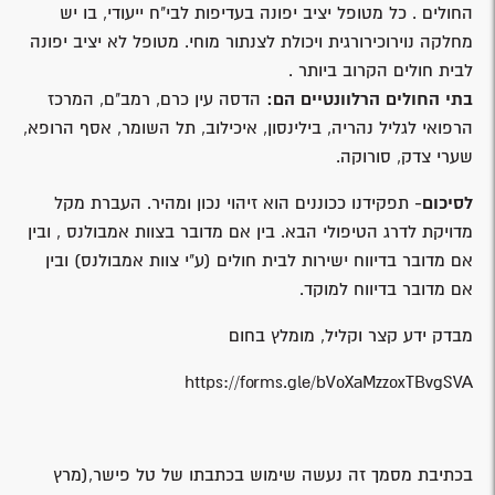
החולים . כל מטופל יציב יפונה בעדיפות לבי"ח ייעודי, בו יש
מחלקה נוירוכירורגית ויכולת לצנתור מוחי. מטופל לא יציב יפונה
לבית חולים הקרוב ביותר .
בתי החולים הרלוונטיים הם:
הדסה עין כרם, רמב"ם, המרכז
הרפואי לגליל נהריה, בילינסון, איכילוב, תל השומר, אסף הרופא,
שערי צדק, סורוקה.
לסיכום-
תפקידנו ככוננים הוא זיהוי נכון ומהיר. העברת מקל
מדויקת לדרג הטיפולי הבא. בין אם מדובר בצוות אמבולנס , ובין
אם מדובר בדיווח ישירות לבית חולים (ע"י צוות אמבולנס) ובין
אם מדובר בדיווח למוקד.
מבדק ידע קצר וקליל, מומלץ בחום
https://forms.gle/bVoXaMzzoxTBvgSVA
בכתיבת מסמך זה נעשה שימוש בכתבתו של טל פישר,(מרץ