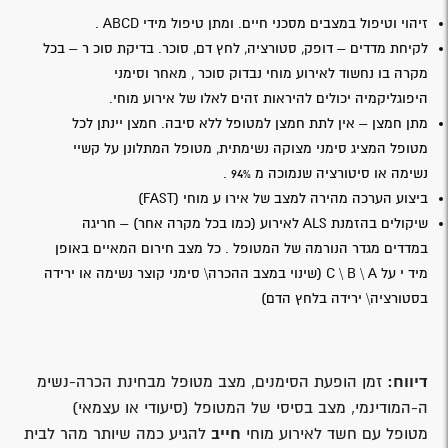
זיהוי וטיפול במצבים מסכני חיים. ומתן טיפול מידי ABCD .
לקיחת מדדים – דופק, סטורציה, לחץ דם, סוכר. בדיקת סוכ ר – בכל
מקרה בו נחשוד לאירוע מוחי נבדוק סוכר , מאחר וסימני
היפוגליקמיה יכולים להיראות זהים לאלו של אירוע מוחי.
מתן חמצן – אין לתת חמצן למטופל ללא סיבה. חמצן יינתן לכל
מטופל המציג סימני מצוקה נשימתית, מטופל המתלונן על קשיי
נשימה או סיטורציה שנמוכה מ 94% .
ביצוע הערכה מהירה למצב של אירו ע מוחי (FAST)
שיקולים בהזמנת ALS לאירוע (כמו בכל מקרה אחר) – חריגה
במדדים מגדר הנורמה של המטופל . כל מצב חירום המאיים באופן
מיד י על C \ B \ A (שינוי במצב ההכרה\ סימני קוצר נשימה או ירידה
בסטורציה\ ירידה בלחץ הדם)
דיווח:
זמן הופעת הסימנים, מצב מטופל מבחינת הכרה-נשימ
ה-המודינמי, מצב בסיסי של המטופל (סיעודי או עצמאי)
מטופל עם חשד לאירוע מוחי
חייב
להגיע כמה שיותר מהר לבית