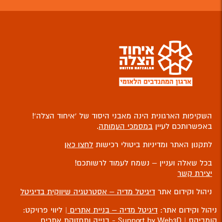
השקיפות הארגונית הינה מאבני היסוד של ‘איחוד הצלה’!
באפשרותכם לעיין
במסמכי העמותה
.
לתקנון האתר ומדיניות ביטולי רכישות
לחצו כאן
בכל שאלה ועניין – נשמח לעמוד לרשותכם!
יצירת קשר
ניהול וקידום אתר
דיגיטל מדיה – אסטרטגיה שיווקית בדיגיטל
ניהול וקידום אתר:
דיגיטל מדיה – בניית אתרים
| ליווי פרויקט:
קומביקס
| Support by Web3D -
בנייה ותחזוקת אתרים