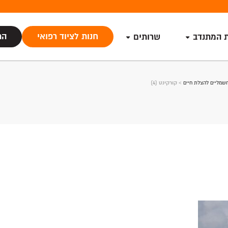
חנות לציוד רפואי
הת
ת המתנדב
שרותים
שמליים להצלת חיים
>
קורקינט (4)