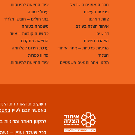
חבר הנאמנים בישראל
ציוד החייאה לתינוקות
פריסת פעילות
עיגול לטובה
צוות הארגון
בתי חולים – חובשי מלר"ד
איחוד הצלה בעולם
משפחה בטוחה
דרושים
כל שניה קובעת – ציוד
הצהרת נגישות
החייאה מתקדם
מדיניות פרטיות – אתר 'איחוד
ערכת חירום למלחמה
הצלה'
פדיון כפרות
תקנון אתר ותנאים משפטיים
ציוד החייאה לתינוקות
השקיפות הארגונית הינה 
באפשרותכם לעיין
במסמ
לתקנון האתר ומדיניות ב
בכל שאלה ועניין – נשמ