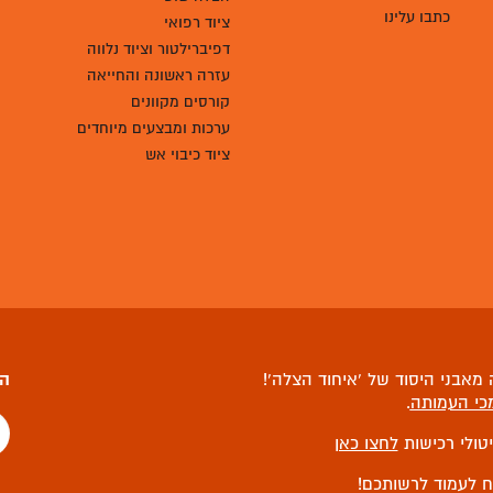
כתבו עלינו
ציוד רפואי
דפיברילטור וציוד נלווה
עזרה ראשונה והחייאה
קורסים מקוונים
ערכות ומבצעים מיוחדים
ציוד כיבוי אש
מאבני היסוד של ‘איחוד הצלה’!
הצ
כי העמותה
.
יטולי רכישות
לחצו כאן
ח לעמוד לרשותכם!