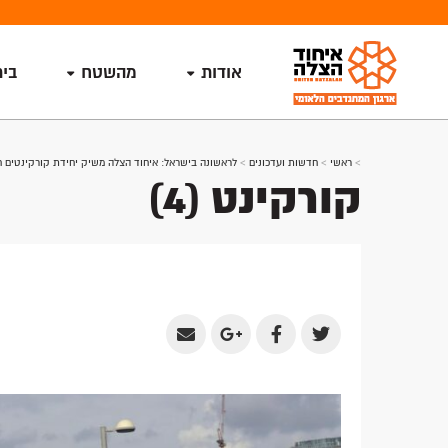
אודות
מהשטח
בי
>
ראשי
>
חדשות ועדכונים
>
לראשונה בישראל: איחוד הצלה משיק יחידת קורקינטים ח
קורקינט (4)
Share
Share
Share
Share
by
on
on
on
Email
Google
Facebook
Twitter
Plus