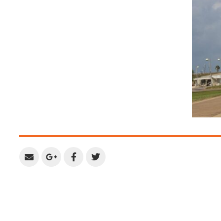
Share
Share
Share
Share
by
on
on
on
Email
Google
Facebook
Twitter
Plus