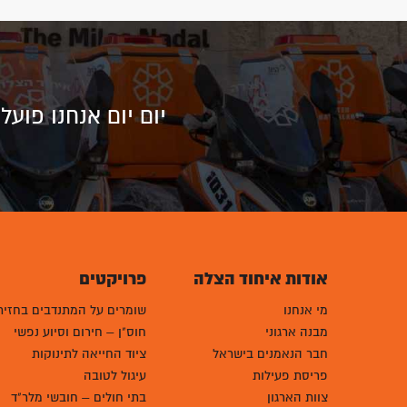
יום יום אנחנו פוע
אודות איחוד הצלה
פרויקטים
מי אנחנו
שומרים על המתנדבים בחזית
מבנה ארגוני
חוס"ן – חירום וסיוע נפשי
חבר הנאמנים בישראל
ציוד החייאה לתינוקות
פריסת פעילות
עיגול לטובה
צוות הארגון
בתי חולים – חובשי מלר"ד