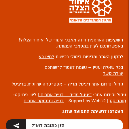
השקיפות הארגונית הינה מאבני היסוד של ‘איחוד הצלה’!
באפשרותכם לעיין
במסמכי העמותה
.
לתקנון האתר ומדיניות ביטולי רכישות
לחצו כאן
בכל שאלה ועניין – נשמח לעמוד לרשותכם!
יצירת קשר
ניהול וקידום אתר
דיגיטל מדיה – אסטרטגיה שיווקית בדיגיטל
ניהול וקידום אתר:
דיגיטל מדיה – בניית אתרים
| ליווי פרויקט:
קומביקס
| Support by Web3D -
בנייה ותחזוקת אתרים
הצטרפו לרשימת התפוצה שלנו: