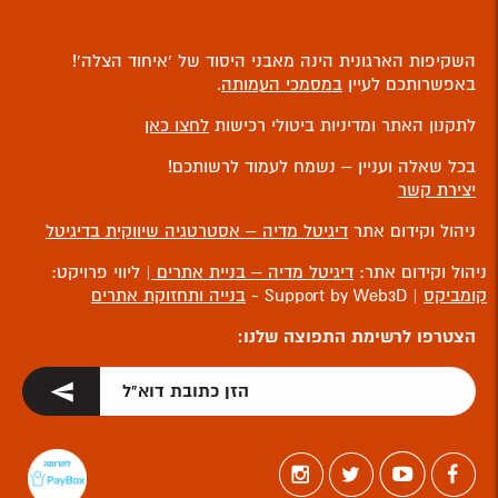
השקיפות הארגונית הינה מאבני היסוד של ‘איחוד הצלה’!
באפשרותכם לעיין
במסמכי העמותה
.
לתקנון האתר ומדיניות ביטולי רכישות
לחצו כאן
בכל שאלה ועניין – נשמח לעמוד לרשותכם!
יצירת קשר
ניהול וקידום אתר
דיגיטל מדיה – אסטרטגיה שיווקית בדיגיטל
ניהול וקידום אתר:
דיגיטל מדיה – בניית אתרים
| ליווי פרויקט:
קומביקס
| Support by Web3D -
בנייה ותחזוקת אתרים
הצטרפו לרשימת התפוצה שלנו: