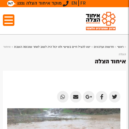
FR
EN
מוקד איחוד הצלה 1221
>
ראשי
>
חדשות ועדכונים
>
יצא להציל חיים בשישי ולא יכול היה לשוב לאחר שנכנסה השבת
>
איחוד
הצלה
איחוד הצלה
Share
Share
Share
Share
Share
by
by
on
on
on
Email
Email
Google
Facebook
Twitter
Plus