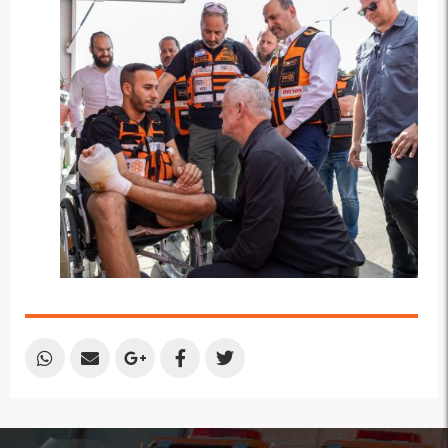
Email
Email
Google
Facebook
Twitter
Plus
Share
Share
Share
Share
Share
by
by
on
on
on
Email
Email
Google
Facebook
Twitter