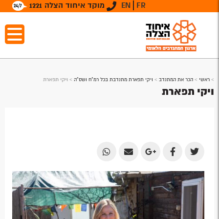
FR
EN
מוקד איחוד הצלה 1221
>
ראשי
>
הכר את המתנדב
>
ויקי תפארת מתנדבת בכל רמ"ח ושס"ה
>
ויקי תפארת
ויקי תפארת
Share
Share
Share
Share
Share
by
by
on
on
on
Email
Email
Google
Facebook
Twitter
Plus