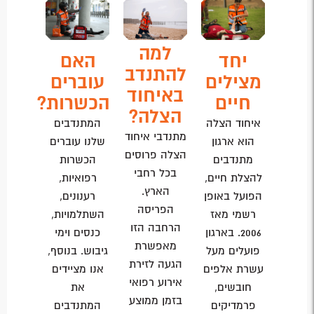
למה
יחד
האם
להתנדב
מצילים
עוברים
באיחוד
חיים
הכשרות?
הצלה?
איחוד הצלה
המתנדבים
מתנדבי איחוד
הוא ארגון
שלנו עוברים
הצלה פרוסים
מתנדבים
הכשרות
בכל רחבי
להצלת חיים,
רפואיות,
הארץ.
הפועל באופן
רענונים,
הפריסה
רשמי מאז
השתלמויות,
הרחבה הזו
2006. בארגון
כנסים וימי
מאפשרת
פועלים מעל
גיבוש. בנוסף,
הגעה לזירת
עשרת אלפים
אנו מציידים
אירוע רפואי
חובשים,
את
בזמן ממוצע
פרמדיקים
המתנדבים