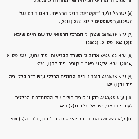
[5]
עמוס הרמן
דיני הנזיקין
45 (מהדורה 2, 2020).
[6]
ישראל גלעד "דוקטרינת הנזק הראייתי: האם הורם נטל
השיכנוע?"
משפטים
ל 317, 322 (2018).
[7]
ע"א 3056/99
שטרן נ' המרכז הרפואי על שם חיים שיבא
נו(2) 936, פס' 12 (2002).
[8]
ע"א 6948-02
אדנה נ' משרד הבריאות
, פ"ד נח(2) 535 פס' 9
(2004); ע"א 612/78
פאר נ' קופר
, פ"ד לה(1) 720;
[9]
ע"א 6330/96
בנגר נ' בית החולים הכללי ע"ש ד"ר הלל יפה
,
פ"ד נב(1) 145.
[10]
ע"א 6643/95 כהן נ' קופת חולים של ההסתדרות הכללית
לעובדים בארץ ישראל, פ"ד נג(2) 680.
[11]
ע"א 7705/98 המרכז הרפואי סורוקה נ' כהן, פ"ד נה(5) 913.