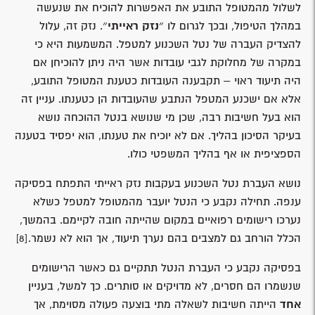
לשלול מהמטופל התובע את האפשרות להוכיח את שנעשה
במהלך הטיפול, ובכך לגרום לו ״
נזק ראייתי
״. נזק זה, עלול
להצדיק העברה של נטל השכנוע למטפל. המשמעות היא כי
במקרה של מחלוקת לגבי עובדות אשר היה ניתן להוכיחן אם
היה תיעוד ראוי – תקבענה העובדות כטענת המטופל התובע,
אלא אם ישכנע המטפל הנתבע שהעובדות הן כטענתו. עניין זה
הוא בעל חשיבות רבה, שכן מי שנושא בנטל ההוכחה נושא
בעיקר הסיכון בהליך. אם לא יוכיח את טענתו, הוא יפסיד בטענה
הספציפית או אף בהליך המשפטי כולו.
נושא העברת נטל השכנוע בעקבות נזק ראייתי התפתח בפסיקה
ענפה. תחילה נקבע כי הנטל יועבר מהמטופל למטפל כשלא
נערכו רישומים רפואיים במקום שהייתה חובה לקיימם. בהמשך,
הכלל הורחב גם למצבים בהם נערך תיעוד, אך הוא לא נשמר.
[8]
בפסיקה נקבע כי העברת הנטל תתקיים גם כאשר הרישומים
שנשמרו הם חסרים, לא מדויקים או סותרים. כך למשל, בעניין
אחד
הייתה חשיבות לשאלה מתי בוצעה פעולה מסוימת, אך