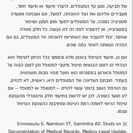
של תביעה, ומגן על המטפלים. היעדר תיעוד או תיעוד חסר,
מעבירים אליהם את נטל ההוכחה. למשל, אם אובחנה ותועדה
סטורציה נמוכה, על המטפלים לתעד מתן חמצן ושיפור
בסטורציה, או להסביר למה זה לא נעשה. כל חלק מאלה
שחסר, יכול להעביר את האחריות להוכחה אל המטפלים, גם אם
הפניה נעשתה לאחר כמה שנים.
אם כן, תיעוד הטיפול באופן מלא ובסמוך ככל הניתן לטיפול הוא
הכרחי הן לשם הבטחת טיפול מיטבי למטופל והן לשם הגנה על
המטפל והארגון במסגרתו הוא פועל מפני חבות משפטית
בעתיד. חובתם העליונה של המטפלים היא, ראשית, לא להזיק.
גם הטיפול הטוב ביותר עשוי להזיק – למטופל או למטפל – אם
לא תועד כשורה. לכן יש לראות בתיעוד חלק אינטגרלי מהענקת
טיפול הראוי לאותה רמת רצינות ומחויבות כהענקת הטיפול
עצמו.
Srinivasulu K, Namburi VT, Samhitha AS. Study on
[1]
Documentation of Medical Records. Medico-Legal Update.