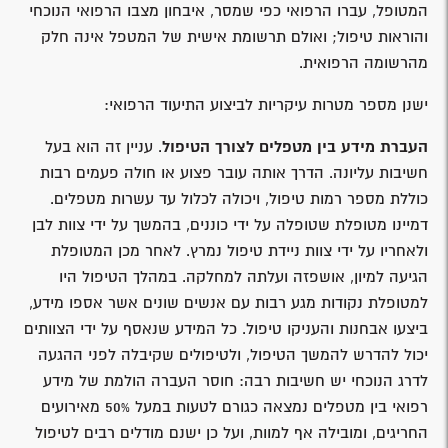
המטופל, עברו הרפואי כפי שמסר, איבחון מצבו הרפואי הנוכחי
והוראות טיפול; ואולם תרשומת אישית של המטפל אינה חלק
מהרשומה הרפואית.
ישנן מספר מטרות עיקריות לביצוע התיעוד הרפואי:
העברת מידע בין מטפלים לצורך הטיפול
. עניין זה הוא בעל
חשיבות עליונה. הדרך אותה עובר פצוע או חולה פעמים רבות
כוללת מספר רמות טיפול, ויכולה לכלול עד עשרות מטפלים.
דמיינו מטופלת שטופלה על ידי כוננים, בהמשך על ידי צוות לבן
ולאחריו על ידי צוות ניידת טיפול נמרץ. לאחר מכן המטופלת
הגיעה למיון, אושפזה ועלתה למחלקה. במהלך הטיפול היו
למטופלת נקודות מגע רבות עם אנשים שונים אשר אספו מידע,
ביצעו אבחנות והעניקו טיפול. כל המידע שנאסף על ידי הצוותים
יכול להדרש להמשך הטיפול, ולטיפולים שקיבלה לפני ההגעה
לדרג הנוכחי יש חשיבות רבה: חוסר העברה הולמת של מידע
רפואי בין מטפלים נמצאה כגורם לטעות במעל 50% מאירועים
החריגים, ומובילה אף למוות, ועל כן ישנם מודלים רבים לטיפול