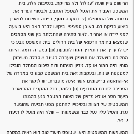
הרישום ציין שעה "עגולה" ולא מדויקת. בנסיבות אלה, בית
המשפט העביר את הנטל למטפל הנתבע, ולבסוף העדיף את
גרסתה של המטופלת.
[9]
במקרה
נוסף
, הייתה חשיבות לתאריך
ביצוע בדיקת דם. באופן ספציפי, ביקשו לברר האם היא בוצעה
לפני לידה או אחריה. לאור סתירה שהתגלתה בין שני מסמכים
שנמצאו בחומר הרפואי של בית החולים, בית המשפט קבע כי
יש להעדיף את התאריך הנוח לתובעת.
[10]
במקרה
דומה
, הייתה
מחלוקת בשאלה אם תשניק שעברה קטינה שסבלה משיתוק
מוחין היה חמור או קל. גיליון הניתוח ודוח סיכום המחלה הובילו
למסקנות שונות, ובעקבות זאת בית המשפט קבע כי במקרה של
אי-התאמה ברישומים אשר אינה מוסברת, יש לזקוף את
הסתירה לחובת הנתבעים.
[11]
כלומר, בכל המקרים המתוארים
תיעוד חסר או לא מדויק של הצוות המטפל פגע בהגנתו
המשפטית של הצוות ובסיכוייו להתגונן מפני תביעה שהוגשה
נגדו, והטיל עליו נטל כבד ומשמעותי – שלא היה מוטל לו תיעדו
כראוי.
המשמעות המשפטית היא, שטופס תיעוד טוב הוא ראיה במקרה