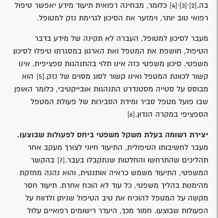
,
,
בה.
[2]
[3]
[4]
כלומר, מבחינה רפואית תיעוד מידע יאפשר טיפול
רפואי טוב יותר, וימזער את הסיכון לגרימת נזק למטופל.
מעבר לסיכון למטופל, העברה לא תקינה של מידע בדבר
הטיפול, חושפת את המטפל ואת הארגון במסגרתו טיפלו לסיכון
משפטי. סיכון משפטי כזה אינו תלוי בהתנהגות ספציפית, אינו
קשור לכוונת המטפל ואינו קשור לסוג מסוים של נזק.
[5]
הוא
מבוסס על סטייה מסטנדרט התנהגות אובייקטיבי, כלומר האופן
שבו פועל מטפל סביר ומידת הסבירות של פעולת המטפל
הספציפי במקרה הנדון.
[6]
יצירת רשומה בעלת משקל משפטי ביחס לפעולות שבוצעו.
מעבר לחשיבותו הטיפולית, התיעוד חיוני לצורך מעקב אחר
תהליכים שהתרחשו והחלטות שנתקבלו בעבר.
[7]
בהקשר
המשפטי, התיעוד משמש כראיה אותנטית, והוא נהנה מחזקת
מהימנות בהליך משפטי, כל עוד לא הוכח אחרת. תיעוד חסר
מקשה על המטפל להוכיח את טיב הטיפול שניתן ולדווח על
הפעולות שבוצעו. חמור מכך, היעדר רישומים רפואיים עלול