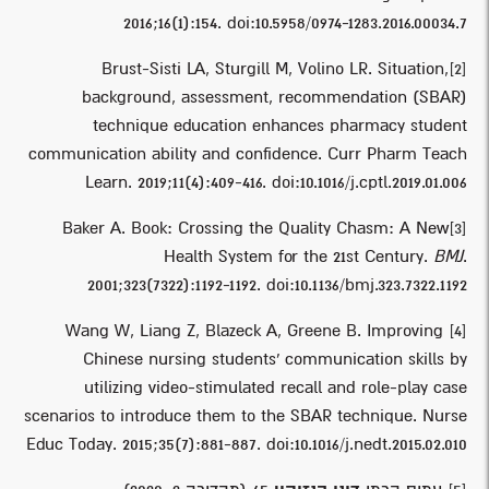
2016;16(1):154. doi:10.5958/0974-1283.2016.00034.7
Brust-Sisti LA, Sturgill M, Volino LR. Situation,
[2]
background, assessment, recommendation (SBAR)
technique education enhances pharmacy student
communication ability and confidence. Curr Pharm Teach
Learn. 2019;11(4):409-416. doi:10.1016/j.cptl.2019.01.006
Baker A. Book: Crossing the Quality Chasm: A New
[3]
Health System for the 21st Century.
BMJ
.
2001;323(7322):1192-1192. doi:10.1136/bmj.323.7322.1192
Wang W, Liang Z, Blazeck A, Greene B. Improving
[4]
Chinese nursing students’ communication skills by
utilizing video-stimulated recall and role-play case
scenarios to introduce them to the SBAR technique. Nurse
Educ Today. 2015;35(7):881-887. doi:10.1016/j.nedt.2015.02.010