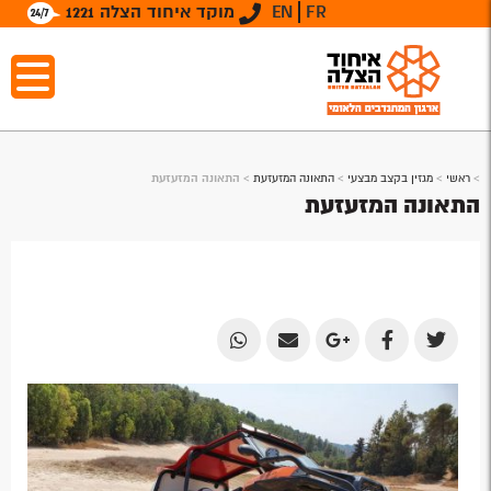
FR
EN
מוקד איחוד הצלה 1221
>
ראשי
>
מגזין בקצב מבצעי
>
התאונה המזעזעת
>
התאונה המזעזעת
התאונה המזעזעת
Share
Share
Share
Share
Share
by
by
on
on
on
Email
Email
Google
Facebook
Twitter
Plus