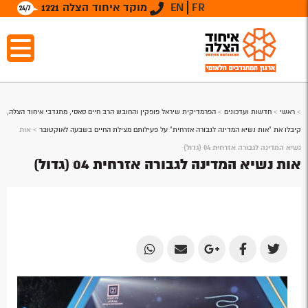
FR
EN
מוקד איחוד הצלה 1221
>
ראשי
>
חדשות ועדכונים
>
הפרמדיקית שיראל פופקין והחובש הרב חיים סאסי, מתנדבי איחוד הצלה,
קיבלו את “אות נשיא המדינה לגבורה אזרחית” על פעילותם מצילת החיים בשבעה לאוקטובר
>
אות
נשיא המדינה לגבורה אזרחית 04 (גדול)
אות נשיא המדינה לגבורה אזרחית 04 (גדול)
Share
Share
Share
Share
Share
by
by
on
on
on
Email
Email
Google
Facebook
Twitter