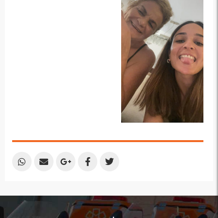
Plus
Share
Share
Share
Share
Share
by
by
on
on
on
Email
Email
Google
Facebook
Twitter
Plus