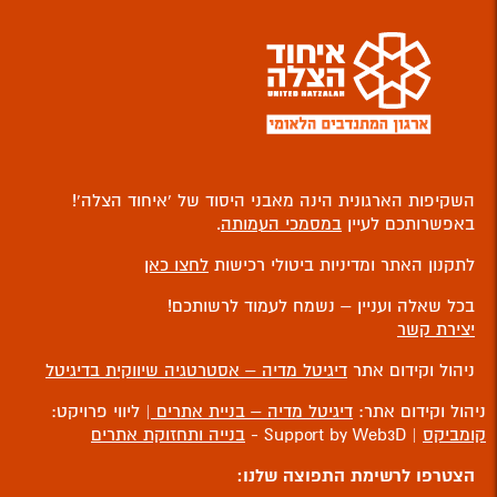
השקיפות הארגונית הינה מאבני היסוד של ‘איחוד הצלה’!
באפשרותכם לעיין
במסמכי העמותה
.
לתקנון האתר ומדיניות ביטולי רכישות
לחצו כאן
בכל שאלה ועניין – נשמח לעמוד לרשותכם!
יצירת קשר
ניהול וקידום אתר
דיגיטל מדיה – אסטרטגיה שיווקית בדיגיטל
ניהול וקידום אתר:
דיגיטל מדיה – בניית אתרים
| ליווי פרויקט:
קומביקס
| Support by Web3D -
בנייה ותחזוקת אתרים
הצטרפו לרשימת התפוצה שלנו: