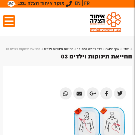
FR
EN
מוקד איחוד הצלה 1221
>
ראשי
>
אגף רפואה
>
דבר רפואה למתנדב
>
החייאת תינוקות וילדים
>
החייאת תינוקות וילדים 03
החייאת תינוקות וילדים 03
Share
Share
Share
Share
Share
by
by
on
on
on
Email
Email
Google
Facebook
Twitter
Plus