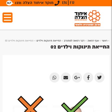
FR
EN
מוקד איחוד הצלה 1221
>
ראשי
>
אגף רפואה
>
דבר רפואה למתנדב
>
החייאת תינוקות וילדים
>
החייאת תינוקות וילדים 02
החייאת תינוקות וילדים 02
Share
Share
Share
Share
Share
by
by
on
on
on
Email
Email
Google
Facebook
Twitter
Plus