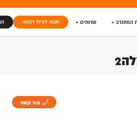
חנות לציוד רפואי
הת
ת המתנדב
שרותים
ה2
צור קשר