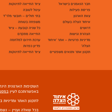
חבר הנאמנים בישראל
ציוד החייאה לתינוקות
פריסת פעילות
עיגול לטובה
צוות הארגון
בתי חולים – חובשי מלר"ד
איחוד הצלה בעולם
משפחה בטוחה
דרושים
כל שניה קובעת – ציוד
הצהרת נגישות
החייאה מתקדם
מדיניות פרטיות – אתר 'איחוד
ערכת חירום למלחמה
הצלה'
פדיון כפרות
תקנון אתר ותנאים משפטיים
ציוד החייאה לתינוקות
השקיפות הארגונית הינה 
באפשרותכם לעיין
במסמ
לתקנון האתר ומדיניות ב
בכל שאלה ועניין – נשמ