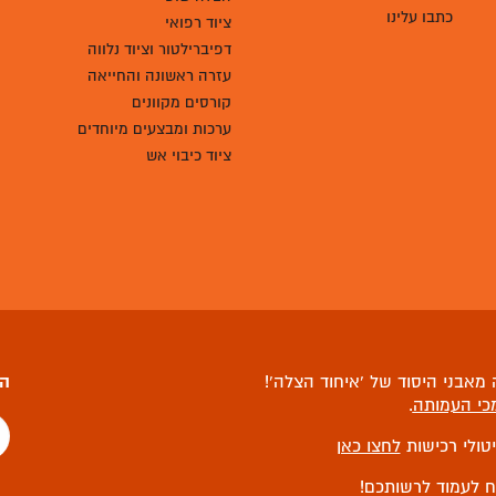
כתבו עלינו
ציוד רפואי
דפיברילטור וציוד נלווה
עזרה ראשונה והחייאה
קורסים מקוונים
ערכות ומבצעים מיוחדים
ציוד כיבוי אש
מאבני היסוד של ‘איחוד הצלה’!
הצ
כי העמותה
.
יטולי רכישות
לחצו כאן
ח לעמוד לרשותכם!