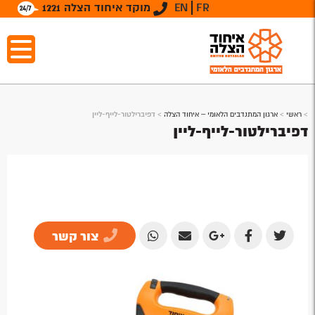
FR
EN
מוקד איחוד הצלה 1221
>
ראשי
>
ארגון המתנדבים הלאומי – איחוד הצלה
>
דפיברילטור-לייף-ליין
דפיברילטור-לייף-ליין
צור קשר
Share
Share
Share
Share
Share
by
by
on
on
on
Email
Email
Google
Facebook
Twitter
Plus