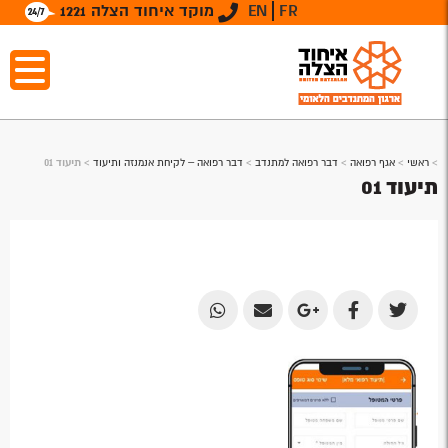
FR
EN
מוקד איחוד הצלה 1221
>
ראשי
>
אגף רפואה
>
דבר רפואה למתנדב
>
דבר רפואה – לקיחת אנמנזה ותיעוד
>
תיעוד 01
תיעוד 01
Share
Share
Share
Share
Share
by
by
on
on
on
Email
Email
Google
Facebook
Twitter
Plus