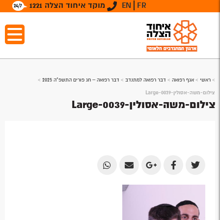
FR
EN
מוקד איחוד הצלה 1221
>
ראשי
>
אגף רפואה
>
דבר רפואה למתנדב
>
דבר רפואה – חג פורים התשפ"ה 2025
>
צילום-משה-אסולין-0039-Large
צילום-משה-אסולין-0039-Large
Share
Share
Share
Share
Share
by
by
on
on
on
Email
Email
Google
Facebook
Twitter
Plus