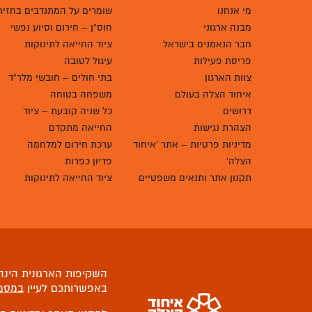
מי אנחנו
שומרים על המתנדבים בחזית
מבנה ארגוני
חוס"ן – חירום וסיוע נפשי
חבר הנאמנים בישראל
ציוד החייאה לתינוקות
פריסת פעילות
עיגול לטובה
צוות הארגון
בתי חולים – חובשי מלר"ד
איחוד הצלה בעולם
משפחה בטוחה
דרושים
כל שניה קובעת – ציוד
הצהרת נגישות
החייאה מתקדם
מדיניות פרטיות – אתר 'איחוד
ערכת חירום למלחמה
הצלה'
פדיון כפרות
תקנון אתר ותנאים משפטיים
ציוד החייאה לתינוקות
השקיפות הארגונית הינה 
באפשרותכם לעיין
במסמ