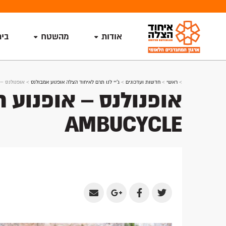
אודות
מהשטח
בי
>
ראשי
>
חדשות ועדכונים
>
ג'יי לנו תרם לאיחוד הצלה אופנוע אמבולנס
>
אופנולנס – א
אופנולנס – אופנוע ח
AMBUCYCLE
Share
Share
Share
Share
by
on
on
on
Email
Google
Facebook
Twitter