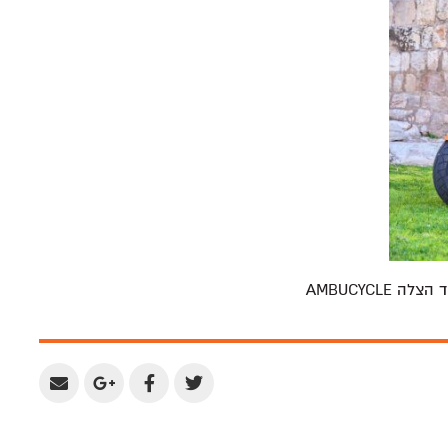
AMBUCYCLE
Share
Share
Share
Share
by
on
on
on
Email
Google
Facebook
Twitter