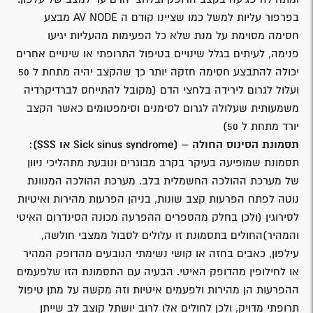
בפרפור עליות למשל כמו שציינו קודם ה AV NODE מבצע
חסימה מסוימת על מנת שלא כל הפעימות מהעליות יגיעו
פנימה, לעיתים בגלל שינויים בטיפול התרופתי או שינויים אחרים
יכולה להתבצע חסימה חזקה יותר כך שהקצב יהיה מתחת ל 50
ועלול לגרום לירידה בלחצי הדם (מקובל להתייחס לברדיקרדיה
משמעותית שעלולה לגרום לסימנים וסימפטומים כאשר הקצב
יורד מתחת ל 50)
תסמונת הסינוס החולה – (
Sick sinus syndrome או SSS):
תסמונת שמופיעה בעיקר בקרב מבוגרים ונובעת מתהליכי ניוון
של מערכת ההולכה החשמלית בלב. מערכת ההולכה המנוונת
נוטה לפתח הפרעות קצב שונות, בניהן הפרעות מהירות ואיטיות
לסירוגין (ולכן בחלק מהספרים ההפרעה מכונה הסינדרום האיטי
והמהיר)החולים בתסמונת זו עלולים לסבול ממצבי חולשה,
עילפון, כאבים בחזה או קושי נשימתי הנובעים מהדופק המהיר
או לחילופין מהדופק האיטי. הבעיה עם התסמונת הזו שלפעמים
ההפרעות הן מהירות ולפעמים איטיות וזה מקשה על מתן טיפול
תרופתי מדויק, ולכן לחולים אלו לרוב יושתל קוצב לב שייתן