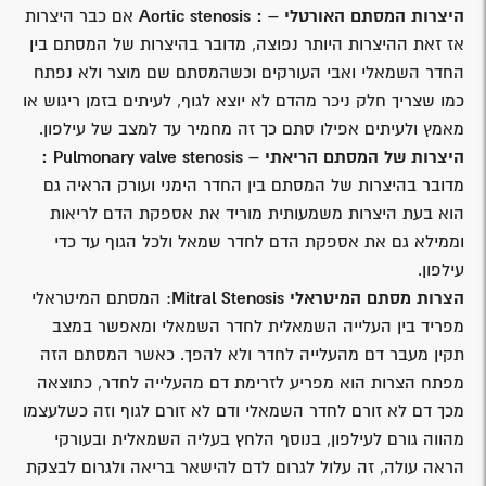
היצרות המסתם האורטלי –
: Aortic stenosis
אם כבר היצרות
אז זאת ההיצרות היותר נפוצה, מדובר בהיצרות של המסתם בין
החדר השמאלי ואבי העורקים וכשהמסתם שם מוצר ולא נפתח
כמו שצריך חלק ניכר מהדם לא יוצא לגוף, לעיתים בזמן ריגוש או
מאמץ ולעיתים אפילו סתם כך זה מחמיר עד למצב של עילפון.
היצרות של המסתם הריאתי –
Pulmonary valve stenosis :
מדובר בהיצרות של המסתם בין החדר הימני ועורק הראיה גם
הוא בעת היצרות משמעותית מוריד את אספקת הדם לריאות
וממילא גם את אספקת הדם לחדר שמאל ולכל הגוף עד כדי
עילפון.
הצרות מסתם המיטראלי
Mitral Stenosis
: המסתם המיטראלי
מפריד בין העלייה השמאלית לחדר השמאלי ומאפשר במצב
תקין מעבר דם מהעלייה לחדר ולא להפך. כאשר המסתם הזה
מפתח הצרות הוא מפריע לזרימת דם מהעלייה לחדר, כתוצאה
מכך דם לא זורם לחדר השמאלי ודם לא זורם לגוף וזה כשלעצמו
מהווה גורם לעילפון, בנוסף הלחץ בעליה השמאלית ובעורקי
הראה עולה, זה עלול לגרום לדם להישאר בריאה ולגרום לבצקת