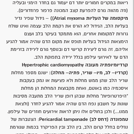
ריאות במקרים חמורים יותר דם יעמוד גם בחדר הימני ובעליה
(וזה מהווה גורם להפרעת קצב המכונה פרפור פרוזדורים).
מיקסומה של העליות
Atrial myxoma))
– גידול שפיר נדיר
בעליות הלב, הגידול לא הורס את רקמת הלב עצמה ואינו שולח
גרורות למקומות אחרים, הוא מתמקד בעיקר בלב ועצם
הימצאות הגידול בעליות תופס את מקום הדם שהיה אמור להגיע
אליהם, זה גורם ליצירת קרישי דם ובנוסף גורם לירידה בזרימת
הדם עד לאירועי עילפון בגלל ירידה בתפוקת הלב.
קרדיומיופתיה מעובה
Hypertrophic cardiomyopathy
(קרדיו– לב, מיו– שריר, פתיה– מחלה):
ישנם מספר מחלות
שריר הלב שהן ממש מחלות ולא פציעות או נמק בעקבות
איסכמיה כמו באוטם, ואחת מקבוצות המחלות הן מחלות
"היפרטרופיות" מחלות שבהן דופן שריר הלב מתעבה מסיבות
שונות על חשבון נפח הדם שהיה אמור להגיע לחדר (ולצאת
ממנו…) ולכן בחולים אלו ניתן לראות אירועים חוזרים של עילפון.
טמפונדה (דחס לב)
Pericardial tamponade
: הצטברות של
נוזלים בחלל קרום הלב, בין הלב ובין הפריקרד בכמות שגורמת