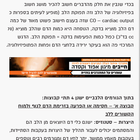
בכדי שנבין את חלק מהדברים חשוב להכיר מושג חשוב
בפיזיולוגיה של הלב וזה תפוקת הלב (מופיע לעיתים בספרות כ
CO – cardiac output שזה בעצם חישוב פשוט מאוד של כמה
דם הלב מוציא בדקה, הנוסחה היא כמות הדם שהלב מוציא (70
cc בד"כ) כפול כמות הפעימות בדקה = תפוקת הלב. הדגש
המרכזי פה הוא בעיקר ירידה בלחצי הדם ופחות הפתופיזיולוגיה.
בתוך הגורמים הלבביים ישנן 4 תתי קבוצות:
קבוצה א' – חסימה או הפרעה בזרימת הדם לגוף ולמוח
הקשורים ללב
היצרות – סטנוזיס:
ישנם כלי דם היוצאים מן הלב הם
והמסתמים יכולים לעבור תהליך של היצרות בעקבות הסתיידות,
בעקבות מאמץ ממושך, יתר לחץ דם ומגורמים רבים ונוספים