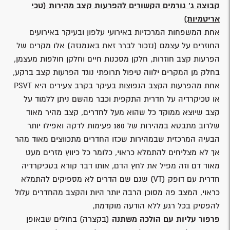
קבוצה ג' גורמים הקשורים להפרעות קצב מהירות (טכי
אריטמיות)
אחת המשפחות המרכזיות באירועי עלפון ובעיקר באירועים
החוזרים על עצמם (נזכור לברר זאת באנמנזה) אלו מקרים של
הפרעות קצב חוזרות, חלקן מסכנות חיים וחלקן חולפות מעצמן,
בחלק מן המקרים ילווה טיפול תרופתי נוגד הפרעות קצב ברקע,
אחת מהפרעות הקצב הנפוצות בעיקר בקרב צעירים היא PSVT
או טכיקרדיה על חדרית התקפית וכבר מהשם ניתן ללמוד על
קצב שיוצא ממוקד כל שהוא מעל לחדרים, קצב מהיר מאוד
שלרוב מתבטא במהירות של 180 פעימות לדקה ואפילו יותר
הבעיה המרכזית שבמהירות שכזו החדרים מתכווצים מאוד מהר
אך לא מצליחים להתמלא כראוי, כלומר כל כיווץ מזרים מעט
מאוד דם וזה מפיל את לחץ הדם, אותו דבר קורא בטכיקרדיה
חדרית עם דופק (VT) שגם שם הדרים לא מספיקים להתמלא
כראוי, המצב פה מסוכן הרבה יותר היות והקצב מהחדרים עלול
להפסיק בכל רגע ללא הודעה מוקדמת,
פרפור עליות עם הולכה משתנה
(בקצרה) בחולים שבאופן