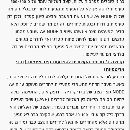
כרוני סובלים מפרפור עליות, קצב העליות עומד על כ 500-600
פעימות לדקה אך לא כל הפעימות מגיעות לחדרים בגלל חסימה
של ה AV NODE שמונע את המעבר ומבצע סינון קפדני, ולכן רק
פעימות בודדות נכנסות לחדרים וזה גם מה שגורם לדופק הלא
סדיר, לפעמים נוצר איזשהו שינוי ב AV NODE שנובע מהמון
גורמים והסינון הופך להיות פחות קפדני ואז לחדרים מגיעים
מקצבים מהירים יותר למצב של פגיעה במילוי החדרים וירידה
בלחצי דם עד לעילפון.
קבוצה ד' גורמים הקשורים להפרעות קצב איטיות (ברדי
אריטמיות)
גם פעילות איטית של החדרים עלולה לגרום לירידה בלחצי הדם,
כאשר מעבר הדחף החשמלי מהעליות לחדרים מעוקב ע" ה AV
NODE נוצר מצב של ברדיקרדיה – דופק איטי, החסימה יכולה
להיות חסימה מלאה בין העליות לחדרים (CAVB) שאז העליות
עובדות בנפרד והחדרים עובדים בנפרד, הקצב של העליות הוא
בדרך כלל קבוע בין 60-100 אבל ברגע שהקצב כבר לא מגיע
מהסינוס אלא מהחדרים או מעל לחדרים הקצב כבר נמוך מ 60
ומתחילה פגיעה בקצב הדופק ובלחצי הדם עד למצב של עלפון.