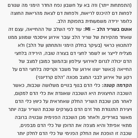
(התפתחות ייתר) וזה בא על חשבון נפח החדר הימני מה שגורם
לפחות דם להיכנס לריאות, ולפחות דם לצאת מהריאות החוצה
כלומר ירידה משמעותית בתפוקת הלב.
אוטם בשריר הלב –
MI:
עוד לפי השלב של ההחייאה, עצם זה
שאחד מהקירות של שריר הלב עובר אירוע איסכמי שמונע ממנו
להתכווץ כראוי (בעיקר בחלק הימני והתחתון של הלב) ולא
מצליח לייצר או לשמר לחצי דם בצורה טובה, הירידה בלחצי
הדם יכולה לגרום לאירועי עילפון ובהמשך כמובן למצב של
החייאה (כאשר ישנו אירוע של משבר וקריסה בלחצי הדם על
רקע של אירוע לבבי המצב מכונה "הלם קרדיוגני)
הקדמה קטנה:
כלי הדם בגוף בנויים משלושה שכבות, כאשר
השכבה החיצונית היא השכבה שאוגדת את כלי הדם למקום,
לאחר מכן שכבת השריר החלק שאחראית על כיווץ כלי הדם
ויצירת התנגודת מול זרם הדם בעורקים שכבת השריר עבה יותר
מאשר בוורידים, ולאחר מכן השכבה הפנימית שבנויה ברובה
מתאי אפיתל והיא מצפה את הדופן של כלי הדם מבפנים,
שכבה זו הופכת את החלק הפנימי של כלי הדם לחלק יותר