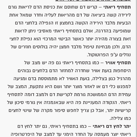
תסחיף ריאתי
– קריש דם שחוסם את כניסת הדם לריאות גורם
לירידה קשה ביציאה של דם מהריאות לעליה וחדר שמאל אחת
הבעיות מלבד הירידה הקשה בחמצון זו הנפילה בלחצי הדם
שמופיעה בהדרגה, אולם בתסחיף ריאתי מאסיבי ניתן לראות
זאת בצורה מהירה יותר כאשר הביטוי המרכזי הוא נפילת לחצי
הדם, ולכן מבחינת טיפול מלבד חמצן יהיה בולוסים חוזרים של
נוזלים ע"פ הפרוטוקול.
תסחיף אוויר
– כמו בתסחיף ריאתי גם פה יש מצב של
היסחפות בועת אוויר שחדרה למחזור הדם בלחצים גבוהים
מהרגיל כגון בצלילה, בועת האוויר לא מתמוססת בדם ומגיעה
למפגש כלי דם או לאזור מוצר יותר ושם היא נתקעת, המצב של
עמידת הדם הממושכת גורמת לקרישת דם ולמצב דומה לתסחיף
ריאתי. הנקודה המעניינת פה היא שבאנמנזה אין גורמי סיכון של
קרישיות יתר, אבל כן צריך לחפש סיפור מקרה של שינוי לחצים
כמו צלילה.
יתר לחץ דם ריאתי
– כמו בתסחיף ראיתי, גם יתר לחץ דם
ריאתי יוצר מעמסה על החדר הימני עד למצב של היפרטרופיה