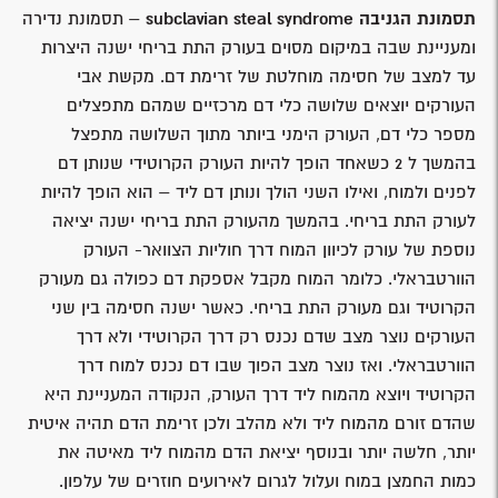
תסמונת הגניבה
subclavian steal syndrome
– תסמונת נדירה
ומעניינת שבה במיקום מסוים בעורק התת בריחי ישנה היצרות
עד למצב של חסימה מוחלטת של זרימת דם. מקשת אבי
העורקים יוצאים שלושה כלי דם מרכזיים שמהם מתפצלים
מספר כלי דם, העורק הימני ביותר מתוך השלושה מתפצל
בהמשך ל 2 כשאחד הופך להיות העורק הקרוטידי שנותן דם
לפנים ולמוח, ואילו השני הולך ונותן דם ליד – הוא הופך להיות
לעורק התת בריחי. בהמשך מהעורק התת בריחי ישנה יציאה
נוספת של עורק לכיוון המוח דרך חוליות הצוואר- העורק
הוורטבראלי. כלומר המוח מקבל אספקת דם כפולה גם מעורק
הקרוטיד וגם מעורק התת בריחי. כאשר ישנה חסימה בין שני
העורקים נוצר מצב שדם נכנס רק דרך הקרוטידי ולא דרך
הוורטבראלי. ואז נוצר מצב הפוך שבו דם נכנס למוח דרך
הקרוטיד ויוצא מהמוח ליד דרך העורק, הנקודה המעניינת היא
שהדם זורם מהמוח ליד ולא מהלב ולכן זרימת הדם תהיה איטית
יותר, חלשה יותר ובנוסף יציאת הדם מהמוח ליד מאיטה את
כמות החמצן במוח ועלול לגרום לאירועים חוזרים של עלפון.