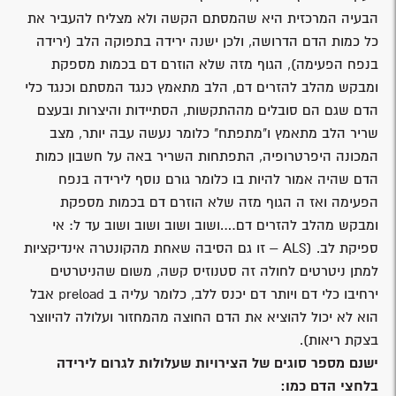
הבעיה המרכזית היא שהמסתם הקשה ולא מצליח להעביר את
כל כמות הדם הדרושה, ולכן ישנה ירידה בתפוקה הלב (ירידה
בנפח הפעימה), הגוף מזה שלא הוזרם דם בכמות מספקת
ומבקש מהלב להזרים דם, הלב מתאמץ כנגד המסתם וכנגד כלי
הדם שגם הם סובלים מההתקשות, הסתיידות והיצרות ובעצם
שריר הלב מתאמץ ו"מתפתח" כלומר נעשה עבה יותר, מצב
המכונה היפרטרופיה, התפתחות השריר באה על חשבון כמות
הדם שהיה אמור להיות בו כלומר גורם נוסף לירידה בנפח
הפעימה ואז ה הגוף מזה שלא הוזרם דם בכמות מספקת
ומבקש מהלב להזרים דם….ושוב ושוב ושוב ושוב עד ל: אי
ספיקת לב. (ALS – זו גם הסיבה שאחת מהקונטרה אינדיקציות
למתן ניטרטים לחולה זה סטנוזיס קשה, משום שהניטרטים
ירחיבו כלי דם ויותר דם יכנס ללב, כלומר עליה ב preload אבל
הוא לא יכול להוציא את הדם החוצה מהמחזור ועלולה להיווצר
בצקת ריאות).
ישנם מספר סוגים של הצירויות שעלולות לגרום לירידה
בלחצי הדם כמו: