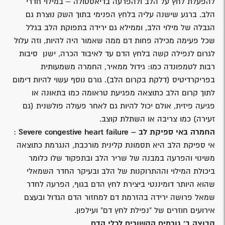
להפעלת לחץ על הלב ולהפרעה בדיאסטולה – במילוי חדרי
הלב. ברגע שישנה עליה בלחץ הפנימי בתוך השק נוצרת גם
הגבלה של מילוי הלב, וממילא גם ירידה בתפוקת הלב בגלל
שכל פעימה מכילה פחות דם ממה שאמור היה להיות, וזה עלול
לגרום לנפילה קשה בלחץ הדם עד לאיבוד הכרה, ישנן סיבות
רבות לטמפונדה כמו: גידול ממאיר, החמרה משמעותית
בפריקרדיטיס (דלקת בקרום הלב). גורם נוסף עשוי להיות דימום
לתוך קרום הלב כתוצאה מפגיעת טראומה כמו בתאונה או
פגיעה פיזית, אולם יכול להיות גם לאחר פעולה פולשנית (גם
זעירה) כמו צריבה או השתלת קוצב.
החמרה באי ספיקת לב –
Severe congestive heart failure
:
אי ספיקת הלב היא תסמונת קלינית מורכבת, הנגרמת כתוצאה
משינוי והפרעה במבנה של שריר הלב ובתפקוד שלו כלומר
ביכולת המילוי וההתרוקנות של הלב ובעיקר החדר השמאלי
שהוא היותר דומיננטי ביצירת לחץ הדם בגוף, הפרעה לחדר
שמאל פרושה ירידה בהזרמת דם למחזור הדם הגדול ובעצם
אירועים חוזרים של "נפילת לחץ דם" ועילפון.
קבוצה ב' גורמים הקשורים לכלי הדם