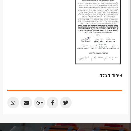
איחוד הצלה
Share
Share
Share
Share
Share
by
by
on
on
on
Email
Email
Google
Facebook
Twitter
Plus