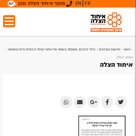
FR
EN
מוקד איחוד הצלה 1221
>
ראשי
>
חדשות ועדכונים
>
גדולי הרבנים: משפחה בטוחה של איחוד הצלה זו הצלת חיים כפשוטה
>
איחוד הצלה
איחוד הצלה
Share
Share
Share
Share
Share
by
by
on
on
on
Email
Email
Google
Facebook
Twitter
Plus