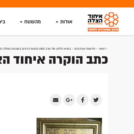
אודות
מהשטח
בי
>
ראשי
>
חדשות ועדכונים
>
בשיא הלחץ של ערב פסח בחנות הדגים בשכונת גאולה הפת
כתב הוקרה איחוד ה
Share
Share
Share
Share
by
on
on
on
Email
Google
Facebook
Twitter
Plus