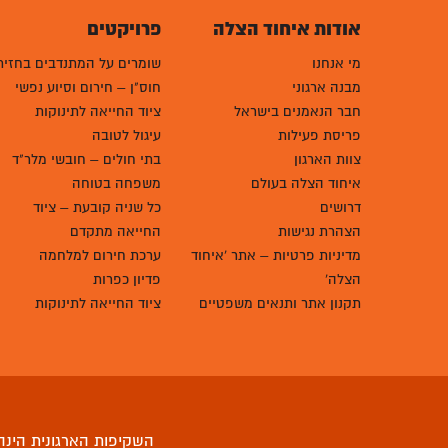
אודות איחוד הצלה
פרויקטים
מי אנחנו
שומרים על המתנדבים בחזית
מבנה ארגוני
חוס"ן – חירום וסיוע נפשי
חבר הנאמנים בישראל
ציוד החייאה לתינוקות
פריסת פעילות
עיגול לטובה
צוות הארגון
בתי חולים – חובשי מלר"ד
איחוד הצלה בעולם
משפחה בטוחה
דרושים
כל שניה קובעת – ציוד
הצהרת נגישות
החייאה מתקדם
מדיניות פרטיות – אתר 'איחוד
ערכת חירום למלחמה
הצלה'
פדיון כפרות
תקנון אתר ותנאים משפטיים
ציוד החייאה לתינוקות
השקיפות הארגונית הינה 