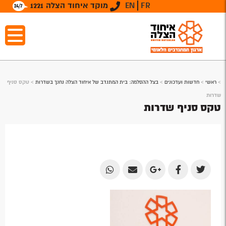
FR
EN
מוקד איחוד הצלה 1221
>
ראשי
>
חדשות ועדכונים
>
בצל ההסלמה: בית המתנדב של איחוד הצלה נחנך בשדרות
>
טקס סניף
שדרות
טקס סניף שדרות
Share
Share
Share
Share
Share
by
by
on
on
on
Email
Email
Google
Facebook
Twitter
Plus