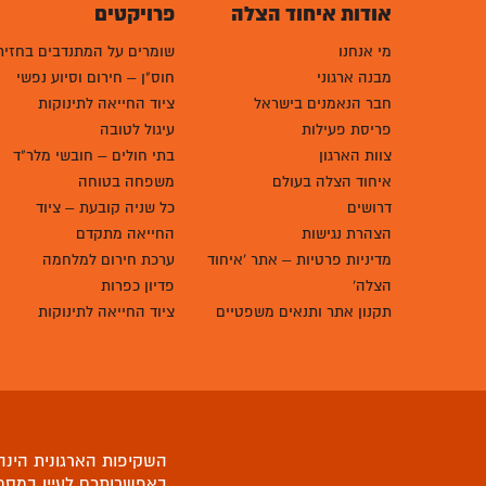
אודות איחוד הצלה
פרויקטים
מי אנחנו
שומרים על המתנדבים בחזית
מבנה ארגוני
חוס"ן – חירום וסיוע נפשי
חבר הנאמנים בישראל
ציוד החייאה לתינוקות
פריסת פעילות
עיגול לטובה
צוות הארגון
בתי חולים – חובשי מלר"ד
איחוד הצלה בעולם
משפחה בטוחה
דרושים
כל שניה קובעת – ציוד
הצהרת נגישות
החייאה מתקדם
מדיניות פרטיות – אתר 'איחוד
ערכת חירום למלחמה
הצלה'
פדיון כפרות
תקנון אתר ותנאים משפטיים
ציוד החייאה לתינוקות
השקיפות הארגונית הינה 
באפשרותכם לעיין
במסמ