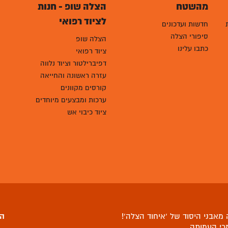
מהשטח
הצלה שופ - חנות
לציוד רפואי
חדשות ועדכונים
סיפורי הצלה
הצלה שופ
כתבו עלינו
ציוד רפואי
דפיברילטור וציוד נלווה
עזרה ראשונה והחייאה
קורסים מקוונים
ערכות ומבצעים מיוחדים
ציוד כיבוי אש
מאבני היסוד של ‘איחוד הצלה’!
הצ
כי העמותה
.