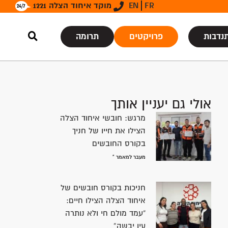
FR
EN
מוקד איחוד הצלה 1221
נדבות
פרויקטים
תרומה
אולי גם יעניין אותך
מרגש: חובשי איחוד הצלה
הצילו את חייו של חניך
בקורס החובשים
מעבר למאמר »
חניכות בקורס חובשים של
איחוד הצלה הצילו חיים:
“עמד מולם חי ולא נותרה
עין יבשה”