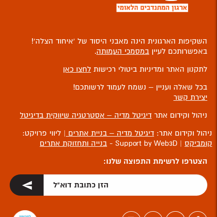
השקיפות הארגונית הינה מאבני היסוד של ‘איחוד הצלה’!
באפשרותכם לעיין
במסמכי העמותה
.
לתקנון האתר ומדיניות ביטולי רכישות
לחצו כאן
בכל שאלה ועניין – נשמח לעמוד לרשותכם!
יצירת קשר
ניהול וקידום אתר
דיגיטל מדיה – אסטרטגיה שיווקית בדיגיטל
ניהול וקידום אתר:
דיגיטל מדיה – בניית אתרים
| ליווי פרויקט:
קומביקס
| Support by Web3D -
בנייה ותחזוקת אתרים
הצטרפו לרשימת התפוצה שלנו: