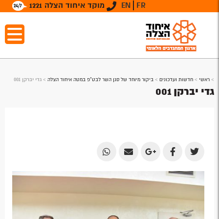
FR
EN
מוקד איחוד הצלה 1221
>
ראשי
>
חדשות ועדכונים
>
ביקור מיוחד של סגן השר לבט"פ במטה איחוד הצלה
>
גדי יברקן 001
גדי יברקן 001
Share
Share
Share
Share
Share
by
by
on
on
on
Email
Email
Google
Facebook
Twitter
Plus