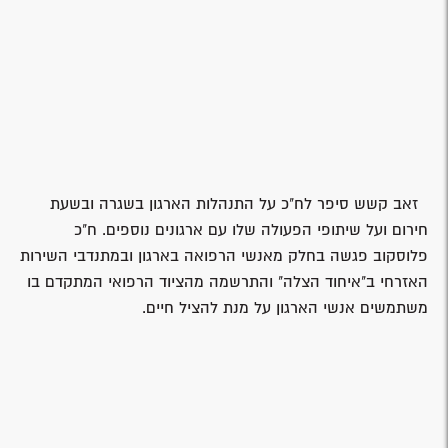
האזרחי ב"איחוד הצלה" והתרשמה מהציוד הרפואי המתקדם בו
משתמשים אנשי הארגון על מנת להציל חיים.
בתום הביקור אמרה ח"כ פלוסקוב: "אני כל כך נרגשת אחרי
הסיור, הכרתי אנשים מדהימים שפועלים במסגרת איחוד הצלה.
מגיע לכם תודה על התרומה הנפלאה שאתם עושים בהתנדבות
ומכל הלב. על המקרים שראיתי ושמעתי מגיע לכם תודה אמיתית
מכל הלב לא רק ממני אלא מכל אזרחי ישראל המצפים
לעזרתכם ואתם פשוט נמצאים בשבילם במהירות וביעילות".
זאב קשש הודה לח"כ פלוסקוב על דבריה החמים ואמר כי בכך
היא מחזקת את מתנדבי הארגון ומעניקה להם כוח להמשיך
בעשייה למען אזרחי ישראל".
צילום: 'איחוד הצלה' – אגף מדיה