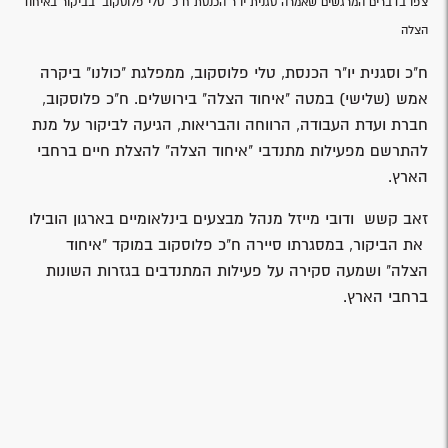
צפו בדברים המרגשים שאמרה סגנית יו"ר הכנסת ח"כ 'טלי פלוסקוב' בביקור באיחוד
הצלה
ח"כ וסגנית יו"ר הכנסת, טלי פלוסקוב, ממפלגת "כולנו" ביקרה
אמש (שלישי) במטה "איחוד הצלה" בירושלים. ח"כ פלוסקוב,
חברת ועדת העבודה, הרווחה והבריאות, הגיעה לביקור על מנת
להתרשם מפעילות מתנדבי "איחוד הצלה" להצלת חיים ברחבי
הארץ.
זאב קשש ודובי מייזל מנהל מבצעים בינלאומיים בארגון הובילו
את הביקור, במסגרתו סיירה ח"כ פלוסקוב במוקד "איחוד
הצלה" ושמעה סקירה על פעילות המתנדבים בגזרות השונות
ברחבי הארץ.
זאב קשש סיפר לח"כ על התנהלות הארגון בשגרה ובשעת
חירום ועל שיתופי הפעולה שלו עם ארגונים נוספים. ח"כ
פלוסקוב פגשה בחלק מאנשי הרפואה בארגון ובמתנדבי השירות