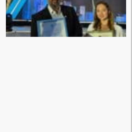
מהשטח
הצלה שופ - חנות לציוד רפואי
תרומות
להתנדבות