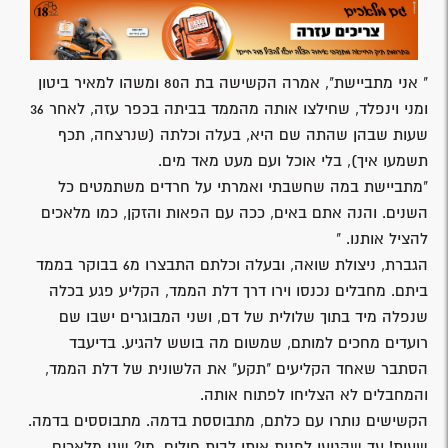
" אני מתביישת", אמרה הקשישה בת ה80 ומשהו למאיר ביטון
ומני וינפלד, שחילצו אותה מהממד בביתה בכפר עזה, לאחר 36
שעות שבהן שהתה שם היא, בעלה וכלתה (שנרצחה, תכף
תשמעו איך), בלי אוכל ועם מעט מאד מים.
"מתביישת במה שחשבתי ואמרתי על חרדים משתמטים כל
השנים. והנה אתם באים, ככה עם הפאות והזקן, כמו מלאכים
להציל אותנו. "
הגברת, ניצולת שואה, ובעלה וכלתם התבצרו מ6 בבוקר בממד
ביתם. מחבלים נכנסו וירו דרך דלת הממד, הקליע פגע בכלה
שנפלה מיד בתוך שלולית של דם, ושני המבוגרים ישבו שם
רועדים מחכים למותם, שמשום מה בושש להגיע. בדיעבד
הסתבר שאחד הקליעים "תקע" את הלשונית של דלת הממד,
והמחבלים לא הצליחו לפתוח אותה.
הקשישים נותרו עם כלתם, מתבוססת בדמה. מתבוססים בדמה.
שעות! עד שהגיעו לפנות אותן לבית חולים, מי? שני מלאכים