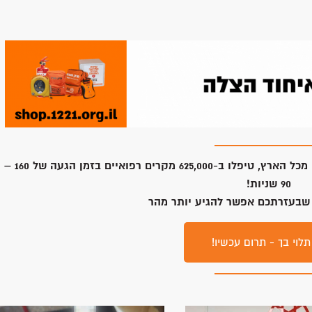
קורס חובשים של איחוד
קניון רמות: חובש איחוד הצלה הציל
ו חיים: “עמד מולם חי ולא
את חייה של בת 22
 יבשה”
קרא עוד »