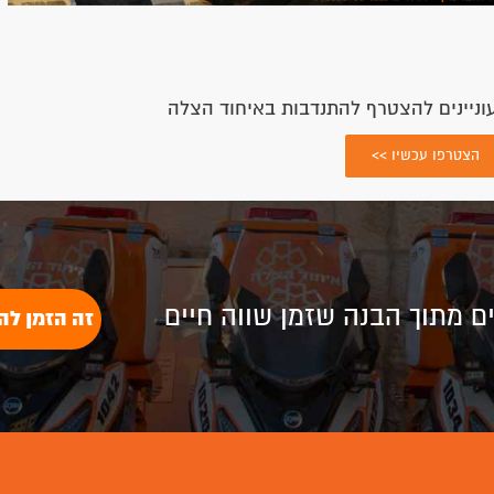
מהשטח
הצלה שופ - חנות
לציוד רפואי
חדשות ועדכונים
סיפורי הצלה
הצלה שופ
כתבו עלינו
ציוד רפואי
דפיברילטור וציוד נלווה
עזרה ראשונה והחייאה
קורסים מקוונים
ערכות ומבצעים מיוחדים
ציוד כיבוי אש