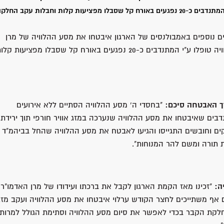
מערלוי זצוק"ל בירושלים. במהלך מסע ההלוויה טופלו ע"י המתנדבים כ-20 נפגעים באורח קל שסבלו מפציעות קלות וחבלות עקב החל
ים נוספים באמבולנסים של הארגון איבטחו את מסע ההלוויה של מרן
האדמו"ר מערלוי זצוק"ל בירושלים. במהלך מסע ההלוויה טופלו ע"י המתנדבים כ-20 נפגעים באורח קל שסבלו מפציעות ק
ך האבטחה סיכם:
"בחסדי ה' מסע ההלוויה הסתיים ללא אירועים
דבים שאיבטחו את מסע ההלוויה שנערכה במזג אוויר חורפי תוך ירידת
ים וחובשים התגייסו והגיעו לאבטח את מסע ההלוויה שהחל בביהמ"ד
ת תורה ומשם להר המנוחות".
ה:
"זכינו מאז הקמת הארגון לקבל את ברכתו ועידודו של מרן האדמו"ר
 אף משתייכים לחצר הקודש ערלוי איבטחו את מסע ההלוויה ועקב מזג
לקת הקבר בכדי לאפשר את סיום מסע ההלוויה וסתימת הגולל למרות