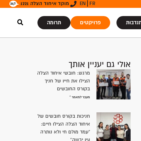
FR
EN
מוקד איחוד הצלה 1221
נדבות
פרויקטים
תרומה
אולי גם יעניין אותך
מרגש: חובשי איחוד הצלה
הצילו את חייו של חניך
בקורס החובשים
מעבר למאמר »
חניכות בקורס חובשים של
איחוד הצלה הצילו חיים:
“עמד מולם חי ולא נותרה
עין יבשה”