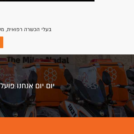
אודות איחוד הצלה
פרויקטים
מי אנחנו
שומרים על המתנדבים בחזית
מבנה ארגוני
חוס"ן – חירום וסיוע נפשי
חבר הנאמנים בישראל
ציוד החייאה לתינוקות
פריסת פעילות
עיגול לטובה
צוות הארגון
בתי חולים – חובשי מלר"ד
איחוד הצלה בעולם
משפחה בטוחה
דרושים
כל שניה קובעת – ציוד
הצהרת נגישות
החייאה מתקדם
מדיניות פרטיות – אתר 'איחוד
ערכת חירום למלחמה
הצלה'
פדיון כפרות
תקנון אתר ותנאים משפטיים
ציוד החייאה לתינוקות