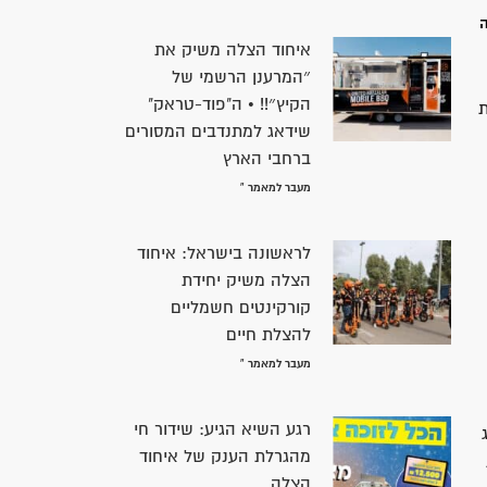
קה
איחוד הצלה משיק את
״המרענן הרשמי של
הקיץ״!! • ה"פוד-טראק"
לות
שידאג למתנדבים המסורים
ברחבי הארץ
מעבר למאמר »
לראשונה בישראל: איחוד
הצלה משיק יחידת
קורקינטים חשמליים
להצלת חיים
מעבר למאמר »
רגע השיא הגיע: שידור חי
מהגרלת הענק של איחוד
הצלה