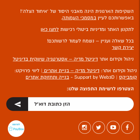
השקיפות הארגונית הינה מאבני היסוד של ‘איחוד הצלה’!
באפשרותכם לעיין
במסמכי העמותה
.
לתקנון האתר ומדיניות ביטולי רכישות
לחצו כאן
בכל שאלה ועניין – נשמח לעמוד לרשותכם!
יצירת קשר
ניהול וקידום אתר
דיגיטל מדיה – אסטרטגיה שיווקית בדיגיטל
ניהול וקידום אתר:
דיגיטל מדיה – בניית אתרים
| ליווי פרויקט:
קומביקס
| Support by Web3D -
בנייה ותחזוקת אתרים
הצטרפו לרשימת התפוצה שלנו: