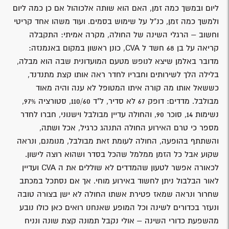
ליום ובמשך כמה זמן, האם הוא שותה אלכוהול אם כן כמה ליום
ולמשך כמה זמן, כנ"ל על שימוש בסמים. ועוד משהו אחד קריטי
וחשוב – הרגלי השינה של החולה, מקרה אמיתי: התקבלה
קריאה על בן 68 חשד ל CVA, כונן ראשון במקום באנמנזה:
מדובר באלמן שיצא לנופש מטעם המועדונית שבה הוא מבלה,
בלילה הלך לשירותים וחבריו לחדר ראה אותו קצת מתנדנד,
כששאל אותו מה קורה איתו המטופל לא ענה והיה מאוד
מבולבל. מדדים: דופק 67 לא סדיר, ל"ד 110/60, סטורציה 97%,
נשימות 14, סוכר 90, והחולה עדיין מבולבל וישנוני, חברו לחדר
מספר כי טרם האירוע החולה התנהג כרגיל, אכל ושתה,
והשתתף בהופעה, החולה לעומת זאת מבולבל, מנומנם, ונראה
שקוע אבל כל הזמן ממלמל שהכל בסדר ושהוא רוצה לישון.
לכאורה אפשר לטעון שהמדדים לא שוללים את ה CVA ועדיין
לאור הבלבול ניתן לחשוד באירוע מוחי. אך אם נסתכל במכתב
שחרור ונראה שמאז פטירת אשתו החולה לא ישן בצורה טובה
ונעזר בכדורים לשינה וכל המופע שאנחנו רואים כאן כולו נובע
מהשפעת כדורי השינה – אולי נקבל תמונה קצת שונה ונניח