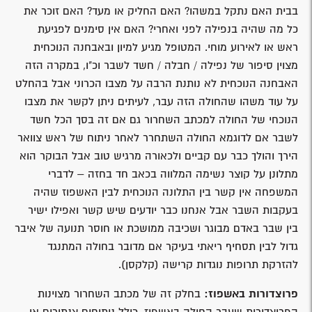
בבית האם נתקל במשהו? האם החליק או מעד? האם זוכר את
כל מה שהיה בנפילה לפני ואחרי? האם אין סימנים לפגיעת
ראש או לאירוע מוחי. המטופל מגיע למיון ובאבחנה הנוכחית
מצוין סיפור של נפילה / חבלה / חשד לשבר וכ"ו, במקרה הזה
האבחנה הנוכחית לא נותנת הרבה על מצבו הכרוני אבל בהחלט
על עוד משהו שהחולה הזה עבר, לעיתים ניתן לקשר את מצבו
הנוכחי של החולה למכתב השחרור גם אם זה בסך הכל חשד
לשבר אם לדוגמא החולה השתחרר לאחר ניתוח של ראש צוואר
הירך והולך כבר עם קביים ולכאורה מרגיש טוב אבל הבוקר הוא
מתלונן על קוצר נשימה המלווה בכאב חד בחזה – לדברי
המשפחה אין קשר בין התלונה הנוכחית לבין האשפוז שהיה
בעקבות השבר אבל אנחנו כבר יודעים שיש קשר ואפילו ישיר
בין שבר באדם מבוגר ושכיבה ממושכת או חוסר תנועה של איבר
גדול לבין תסחיף ריאתי בעיקר אם מדובר בחולה המתנגד
להזרקת תרופות נוגדות קרישה (קלקסן).
פרוצדורות באשפוז:
בחלק זה של מכתב השחרור מצוינות
הפרוצדורות שעבר החולה באשפוז, כולל ניתוחים צנתורים או