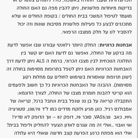
בדיקות מיוחדות פולשניות, ניתן להבין מפה גם האם החולה
מועמד לטיפול המשכי בבית החולים / בקופת החולים או שלא
מתכננים לבצע כל פעילות פולשנית מסיבות שונות וזה יכול
להסביר לנו על חלק ממצבו הרפואי.
אבחנות כרוניות:
החלק היותר רלוונטי עבורנו שבו אפשר לדעת
מה ברקע של החולה, ואפשר גם לדעת האם יש קשר בין
התלונה הנוכחית לבין מצבו הכרוני, ברמת ה ALS ניתן לדעת דרך
האבחנות הכרוניות האם ניתן לטפל בתרופות מסוימות בחולה זה
(ישנן תרופות שאסורות בשימוש לחולים עם מחלות רקע
מסוימות). ההבנה של האבחנות הכרוניות כל כך חשוב ולפעמים
הוא קריטי להבנת חומרת מצבו של החולה, לצורך הדוגמא:
התקבלה קריאה על בן 33 שנפל בבית ונחבל ברגל, קריאה של
אמבולנס רגיל, כונן מגיע ולוקח מדדים כמו ל"ד 130/70, סטורציה
99%, כאב VAS5/10, סוכר 78, דופק 87 – אך הדופק לא סדיר!
אוי ואבוי ..אולי זה מה שגרם לאדון הצעיר להחליק וליפול בבית?
אולי הוא מפתח כרגע הפרעת קצב חדשה שאולי היא עלולה