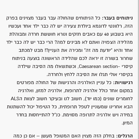
ניתוחים בעבר:
כל הניתוחים שהחולה עבר בעבר מצוינים בפרק
הזה, רלוונטי לדוגמא ביולדת צעירה יש לה כבר ילד אחד ועכשיו
היא בשבוע 40 עם כאבים חזקים ונורא חוששת חרדה ומבוהלת
מהלידה הצפויה ואתם לא מבינים למה? הרי כבר יש לה כבר ילד
אחד והיא "יודעת מה זה" ומכירה את העניין?! מבט למכתב
שחרור בשורה זו יראה לכם שהלידה הראשונה בוצעה בניתוח
קיסרי -Caesarean section, וכשתשאלו מה הסיבה שילדה
בקיסרי אולי תגלו את הסיבה ללחץ ולחרדה.
רגישויות:
כל עניין האלרגיה והרגישות של החולה מפורטים
במקום אחד כולל אלרגיה לתרופות, אלרגיה למזון, ואלרגיה
לחומרים שונים (כמו יוד), חשוב לנו ובעיקר חשוב לצוות הALS
הבא אחרינו שמעוניין לטפל תרופתית, כל הטיפול יכול להשתנות
במידה ויש אלרגיה לתרופה מסוימת. כנ"ל להתייחסות בחדר
המיון.
הרגלים:
בחלק הזה מצוין האם המטופל מעשן – אם כן כמה