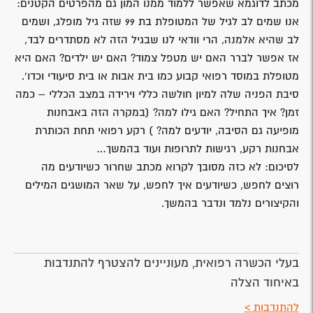
מכתב לדוגמא שאפשר ללמוד ממנו המון גם מהפרטים הקטנים:
אנו שמים לב לגיל של המטופלת בת 99 שזה גיל מופלג, ושמים
לב שהיא אלמנה, הרי וודאי לנו שבגיל הזה לא מסתדרים לבד,
אז אפשר לברר האם יש מטפל צמוד? האם יש ילדים? האם היא
מטופלת במוסד רפואי קבוע כמו בית אבות או בית סיעודי וכדו'.
סיבת הפניה שלה למיון חולשה כללי וירידה במצב הכללי – כמה
זמן? איך התחיל? האם גילו למה? (במקרה הזה באבחנות
מופיעה גם הסיבה, יודעים למה? ) רקע רפואי תחת הכותרת
אבחנות רקע, רגישות לתרופות ועוד בהמשך…
לסיכום: לא כזה מסובך לקרוא מכתב שחרור כשיודעים מה
רוצים לחפש, כשיודעים איך לחפש, על שאר המושגים המילים
והקיצורים נלמד ונדבר בהמשך.
בעלי הכשרה רפואית, מעוניינים להצטרף להתנדבות
באיחוד הצלה
להתנדבות >