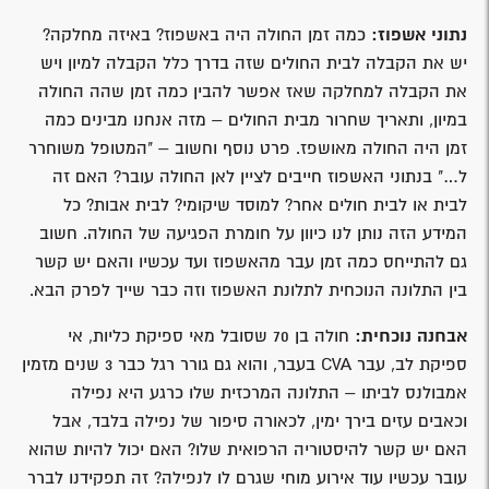
נתוני אשפוז:
כמה זמן החולה היה באשפוז? באיזה מחלקה?
יש את הקבלה לבית החולים שזה בדרך כלל הקבלה למיון ויש
את הקבלה למחלקה שאז אפשר להבין כמה זמן שהה החולה
במיון, ותאריך שחרור מבית החולים – מזה אנחנו מבינים כמה
זמן היה החולה מאושפז. פרט נוסף וחשוב – "המטופל משוחרר
ל…" בנתוני האשפוז חייבים לציין לאן החולה עובר? האם זה
לבית או לבית חולים אחר? למוסד שיקומי? לבית אבות? כל
המידע הזה נותן לנו כיוון על חומרת הפגיעה של החולה. חשוב
גם להתייחס כמה זמן עבר מהאשפוז ועד עכשיו והאם יש קשר
בין התלונה הנוכחית לתלונת האשפוז וזה כבר שייך לפרק הבא.
אבחנה נוכחית:
חולה בן 70 שסובל מאי ספיקת כליות, אי
ספיקת לב, עבר CVA בעבר, והוא גם גורר רגל כבר 3 שנים מזמין
אמבולנס לביתו – התלונה המרכזית שלו כרגע היא נפילה
וכאבים עזים בירך ימין, לכאורה סיפור של נפילה בלבד, אבל
האם יש קשר להיסטוריה הרפואית שלו? האם יכול להיות שהוא
עובר עכשיו עוד אירוע מוחי שגרם לו לנפילה? זה תפקידנו לברר