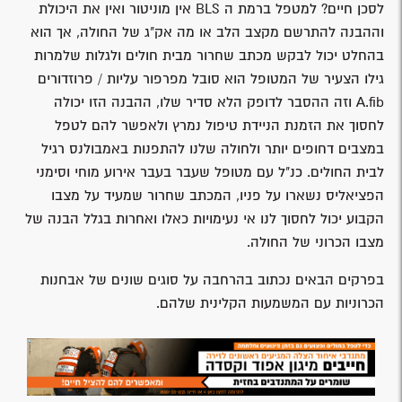
לסכן חיים? למטפל ברמת ה BLS אין מוניטור ואין את היכולת
וההבנה להתרשם מקצב הלב או מה אק"ג של החולה, אך הוא
בהחלט יכול לבקש מכתב שחרור מבית חולים ולגלות שלמרות
גילו הצעיר של המטופל הוא סובל מפרפור עליות / פרוזדורים
A.fib וזה ההסבר לדופק הלא סדיר שלו, ההבנה הזו יכולה
לחסוך את הזמנת הניידת טיפול נמרץ ולאפשר להם לטפל
במצבים דחופים יותר ולחולה שלנו להתפנות באמבולנס רגיל
לבית החולים. כנ"ל עם מטופל שעבר בעבר אירוע מוחי וסימני
הפציאליס נשארו על פניו, המכתב שחרור שמעיד על מצבו
הקבוע יכול לחסוך לנו אי נעימויות כאלו ואחרות בגלל הבנה של
מצבו הכרוני של החולה.
בפרקים הבאים נכתוב בהרחבה על סוגים שונים של אבחנות
הכרוניות עם המשמעות הקלינית שלהם.