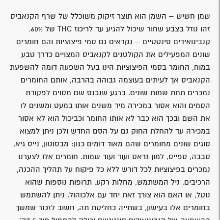
שמן חשיש – השמן הוא תוצר זיקוק משוכלל של שרף הקנאביס
זהו נוזל בצבע שחור שיכול להגיע עד לריכוז THC של 60%.
קנבינואידים סינטטיים – נקראים גם סמי פיצוציות והם חומרים
שונים המפעילים את הקולטנים לקנאביס המצויים כדרך טבע
במוח, החומר בסמי הפיצוציות הינו בעל השפעה דומה להשפעת
הקנאביס אך לעיתים בעוצמה גבוהה בהרבה, אותם החומרים
נמכרים תחת שמות שונים. ברגע שנכנס שם מסוים לפקודת
הסמים והוא אסור במכירה מיד משנים אותו במעט ומשנים לו
את השם ובכך הוא כבר לא אותו החומר וכביכול הוא לא אסור
במכירה עד להחלת החוק גם על הסם החדש ולכן ניתן למצוא
סוגים שונים מחומרים שהם מאוד דומים כגון: מבסוטון, נייס גיא,
סבבה, ספייס, למון גראס ועוד ועוד שמות. חומרים אלו לצערנו
נמכרים בפיצוציות לכל דורש ללא כל פיקוח על תהליך ההכנה,
הרכיבים, גיל המשתמש, מחלות רקע, תרופות נוספות שהוא
נוטל, או האם הוא צורך זאת יחד עם אלכוהול. ניתן להשתמש
בחומרים אלו בעישון, בשתייה כחליטת תה, חשוב לזכור שמשך