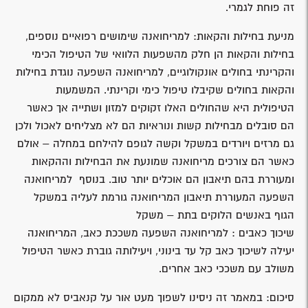
זה פוחת לגמרי.
מניעת בחילות והקאות: למריחואנה שימושים רפואיים נוספים,
בחילות והקאות הן חלק מהשפעות הלוואי של הטיפול הכימי
והקרינתי בחולים אונקולוגיים, למריחואנה השפעה נוגדת בחילות
והקאות בחולים שקיבלו טיפול כימי וקרינתי. המשמעות
הטיפולית היא שהחולים האלו זקוקים למזון ושתייה אך כאשר
הם סובלים מבחילות קשות ונוראיות הם לא מצליחים לאכול ולכן
גם מרזים ויורדים במשקל וקשה לגופם להילחם במחלה – אולם
כאשר הם צורכים מריחואנה שמונעת את הבחילות וההקאות
ומעוררת בהם תיאבון הם אוכלים יותר טוב. בנוסף למריחואנה
השפעה המעוררת תיאבון המריחואנה גורמת לעליה במשקל
הגוף באנשים הלוקים בתת – משקל
שיכוך כאבים : למריחואנה השפעה משככת כאב, המריחואנה
יעילה לשיכוך כאב קל עד בינוני, ויעילותה גוברת כאשר הטיפול
משולב עם משככי כאב אחרים.
סיכום: במאמר זה ניסינו לשפוך מעט אור על קנאביס לא ממקום