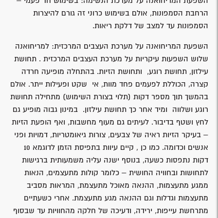
השפעת המריחואנה על מערכת הנשימה: בשימוש חד פעמי –
הרחבת הסמפונות, אולם בשימוש כרוני זה גורם להיצרות
הסמפונות עד למצב של דלקת ריאות.
השפעת המריחואנה על מערכת העצבים המרכזית: למריחואנה
שלוש השפעות עיקריות על מערכת העצבים המרכזית . תחושת
עילזון, תחושת רוגע, ותחושת הזיות. בהתחלה מופיעה חרדה
קצרה, הכוללת לפעמים פחד מוות, אי שקט ופעילות ייתר. אולם
בהמשך תוך מספר דקות (תלוי בצורת השימוש) מתחילה תחושת
רוגע ושלווה ומיד אחר כך תחושת עילזון. במינון גבוה מופיע גם
לחץ ושטף בדיבור. לעיתים גם מעוף מחשבות, ואף הופעת הזיות
– בעיקר הזיות ראיה של צבעים, צורות גיאומטריות, דמויות ופני
אנשים וכדומה. כמו כן , קיים עיוות בתפיסת הזמן לדוגמא 10
דקות נתפסות כשעה, בנוסף ישנה עליה משמעותית ברגישות
לתחושות ובחוויה החושית – כלומר קולות מתעצמים, הנאות
ממגע מתעצמות, ההנאה מאוכל מתעצמת, המראות מסביב
מתעצמות וגדלות וגם ההנאה מגע מתעצמת. אחרי כשעתיים
מתרחשת עייפות, ירידה, ודעיכה של חלקה מהחוויות עד שבסוף