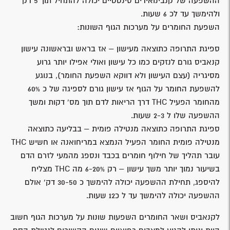
ההשפעה של קנבינואידים סינטטיים יכולה להתחיל תוך 5 דק'
ולהימשך עד לכ 6 שעות.
השפעת החומרים על מערכות הגוף השונות:
ספיגת התרופה כתוצאה מעישון – אז בראש ובראשונה עישון
קנאביס גורם לנזקים כמו כל עישון ואולי אפילו יותר גרוע
מסיגריה (עצם העישון ולא דווקא השפעת החומר), בנוגע
להשפעת החומר על הגוף אז עישון גורם לספיגה של כ 60%
מהחומר הפעיל THC דרך הריאות לדם תוך מס' דקות ומשך
ההשפעה שלו ל 2-3 שעות.
ספיגת התרופה כתוצאה מנטילה פומית – בבליעה כתוצאה
מנטילה פומית החומר הפעיל הנמצא במריחואנה או חשיש THC
עובר תהליך של חילוף חומרים בכבד ונספג מהמעי לזרם הדם
בשיעור נמוך יותר משך עישון – רק 6-20% מה THC מצליח
להיספג, תחילת ההשפעה יכולה להימשך כ 30-50 דק' אולם
ההשפעה יכולה להימשך עד ל כ12 שעות.
לקנאביס ושאר החומרים השפעות שונות על מערכות הגוף חשוב