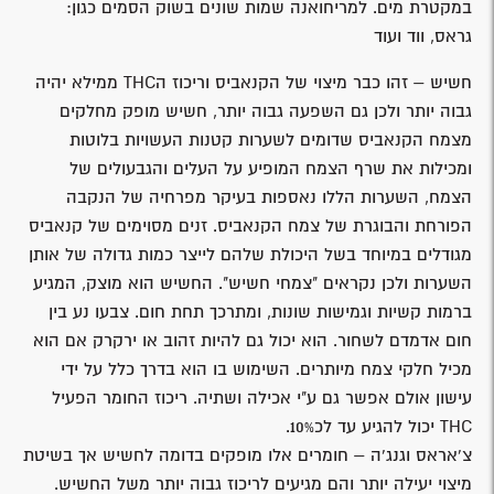
במקטרת מים. למריחואנה שמות שונים בשוק הסמים כגון:
גראס, ווד ועוד
חשיש – זהו כבר מיצוי של הקנאביס וריכוז הTHC ממילא יהיה
גבוה יותר ולכן גם השפעה גבוה יותר, חשיש מופק מחלקים
מצמח הקנאביס שדומים לשערות קטנות העשויות בלוטות
ומכילות את שרף הצמח המופיע על העלים והגבעולים של
הצמח, השערות הללו נאספות בעיקר מפרחיה של הנקבה
הפורחת והבוגרת של צמח הקנאביס. זנים מסוימים של קנאביס
מגודלים במיוחד בשל היכולת שלהם לייצר כמות גדולה של אותן
השערות ולכן נקראים "צמחי חשיש". החשיש הוא מוצק, המגיע
ברמות קשיות וגמישות שונות, ומתרכך תחת חום. צבעו נע בין
חום אדמדם לשחור. הוא יכול גם להיות זהוב או ירקרק אם הוא
מכיל חלקי צמח מיותרים. השימוש בו הוא בדרך כלל על ידי
עישון אולם אפשר גם ע"י אכילה ושתיה. ריכוז החומר הפעיל
THC יכול להגיע עד לכ10%.
צ'אראס וגנג'ה – חומרים אלו מופקים בדומה לחשיש אך בשיטת
מיצוי יעילה יותר והם מגיעים לריכוז גבוה יותר משל החשיש.