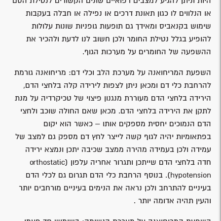
היות וניתן להגיע למצבים רפואיים שונים הקשורים לנטילת הסם
או הנלווים לו כגון תאונת דרכים או נפילה או חבלה בעקבות
שימוש בקנאביס ומאידך גם תופעות גופניות שונות עלולות
להופיע בגלל נטילת החומר ולכן חשוב לנו לדעת ולהכיר את
ההשפעה של החומרים על מערכות הגוף.
השפעת המריחואנה על מערכת הלב וכלי דם: מריחואנה גורמת
להרחבת כלי דם ומכאן ניתן לצפות לירידה קלה בלחצי הדם,
הירידה בלחצי הדם מעוררת מנגנון פיצוי של טכיקרדיה על מנת
לתקן את הירידה בלחצי הדם. מכאן שאם החולה שוכב ולחצי
הדם הנמוכים יחסית מספקים אותו – כאשר הוא יקום
בפתאומיות יהיה לגוף קשה לייצר לחץ דם מספק גם למצב של
עמידה ולכן בעמידה מהירה ממצב שכיבה יתכן ונמצא ירידה
חדה בלחצי הדם שייתכן ותגרור אחריה עלפון (orthostatic
hypotension). בנוסף הרחבת כלי הדם תגרום גם לכלי הדם
בעיניים להתרחב ולכן נראה את הנימים בעיניים מורחבים יותר
והעין תהיה אדומה יותר .