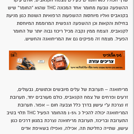
שרף הכולל כ60 חומרים פעילים מצמח הקנאביס, אולם עיקר
ההשפעה נובעת מחומר אחד המכונה THC שהוא "החומר" שיש
בקנאביס ואליו מיוחסות ההשפעות הרפואיות השונות כגון מניעת
בחילות והקאות וכן ההשפעה הנפשית המרוממת המיוחסת
לקנאביס. הצמח ממין נקבה מכיל ריכוז גבוה יותר של החומר
הפעיל. מצמח זה מפיקים גם את המריחואנה והחשיש.
מריחואנה – תערובת של עלים מיובשים וכתושים, גבעולים,
זרעים ופרחים של צמח הקנאביס, כולם מעורבים יחד, תערובת
זו נצרכת ע"י עישון בדרך כלל וצבעה חום – אפור. תערובת
המריחואנה יכולה להכיל כ 1-5% מהחומר הפעיל THC תלוי בטיב
התערובת ובריכוז, תערובת מריחואנה נצרכת במגוון דרכים כגון
עישון, שתייה כחליטת תה, אכילה, ואפילו בשאיפת אדים